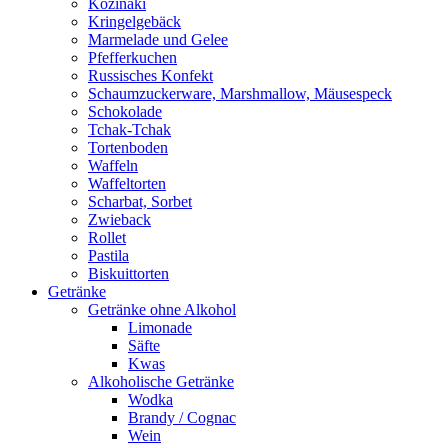
Kozinaki
Kringelgebäck
Marmelade und Gelee
Pfefferkuchen
Russisches Konfekt
Schaumzuckerware, Marshmallow, Mäusespeck
Schokolade
Tchak-Tchak
Tortenboden
Waffeln
Waffeltorten
Scharbat, Sorbet
Zwieback
Rollet
Pastila
Biskuittorten
Getränke
Getränke ohne Alkohol
Limonade
Säfte
Kwas
Alkoholische Getränke
Wodka
Brandy / Cognac
Wein