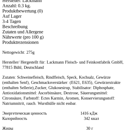
Hersteller:
Lackmann
Anzahl:
0.3 kg.
Produktbewertung (0)
Auf Lager
3-4 Tagen
Beschreibung
Zutaten und Allergene
Nährwerte (pro 100 g)
Produktrezensionen
Nettogewicht: 275g
Hersteller/ Hergestellt für: Lackmann Fleisch- und Feinkostfabrik GmbH,
77815 Bühl, Deutschland
Zutaten: Schweinefleisch, Rindfleisch, Speck, Kochsalz, Gewürze
(enthalten Senf), Geschmacksverstärker: (E621, E635), Gewürzextrakte
(enthalten Sellerie),Zucker, Glukosesirup, Stabilisator: Diphosphate,
Antioxidationsmittel: Ascorbinsäure, Dextrose, Säuerungsmittel:
Citronsäure, Farbstoff: Ectes Karmin, Aromen, Konservierungsstoff:
Natriumnitrit, rauch. Wursthülle nicht essbar.
Энергетическая ценность 1416 кДж
Калорийность 342 ккал
Жиры 30 г