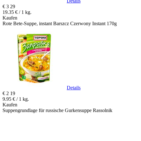
Details
€
3
29
19.35 € / 1 kg.
Kaufen
Rote Bete-Suppe, instant Barszcz Czerwony Instant 170g
Details
€
2
19
9.95 € / 1 kg.
Kaufen
Suppengrundlage für russische Gurkensuppe Rassolnik