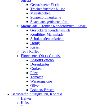
Snacks
Getrockneter Fisch
Trockenfrüchte / Nüsse
Maisstäbchen
Sonnenblumenkerne
Snack aus geröstetem brot
Marmelade / Honig / Kondensmilch / Kissel
Gezuckerte Kondensmilch
Konfitüre, Marmelade
Schokoladenaufstriche
Honig
Kissel
Tee / Kaffee
Eingelegtes Obst / Gemüse
Assorti/Letscho
Dosenkürbis
Gurken
Pilze
Tomaten
Wassermelone
Oliven
Bohnen/ Erbsen
Backwaren, Süßigkeiten, Konfekt
Halwa
Kekse