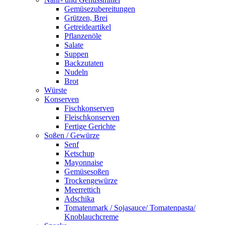
Gemüsezubereitungen
Grützen, Brei
Getreideartikel
Pflanzenöle
Salate
Suppen
Backzutaten
Nudeln
Brot
Würste
Konserven
Fischkonserven
Fleischkonserven
Fertige Gerichte
Soßen / Gewürze
Senf
Ketschup
Mayonnaise
Gemüsesoßen
Trockengewürze
Meerrettich
Adschika
Tomatenmark / Sojasauce/ Tomatenpasta/
Knoblauchcreme