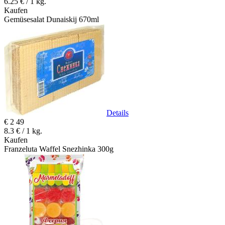
6.25 € / 1 kg.
Kaufen
Gemüsesalat Dunaiskij 670ml
Details
€
2
49
8.3 € / 1 kg.
Kaufen
Franzeluta Waffel Snezhinka 300g