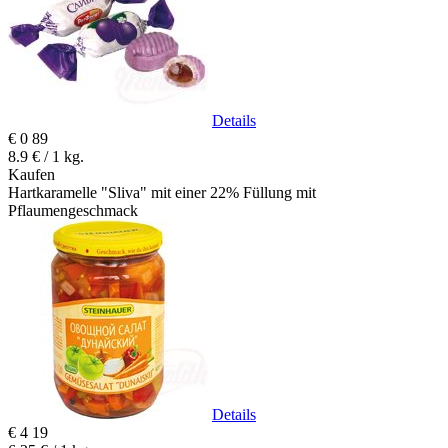
Details
€
0
89
8.9 € / 1 kg.
Kaufen
Hartkaramelle "Sliva" mit einer 22% Füllung mit
Pflaumengeschmack
Details
€
4
19