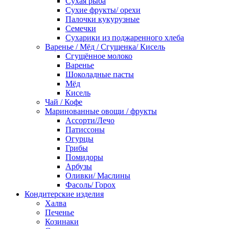
Сухая рыба
Сухие фрукты/ орехи
Палочки кукурузные
Семечки
Сухарики из поджаренного хлеба
Варенье / Мёд / Сгущенка/ Кисель
Сгущённое молоко
Варенье
Шоколадные пасты
Мёд
Кисель
Чай / Кофе
Маринованные овощи / фрукты
Ассорти/Лечо
Патиссоны
Огурцы
Грибы
Помидоры
Арбузы
Оливки/ Маслины
Фасоль/ Горох
Кондитерские изделия
Халва
Печенье
Козинаки