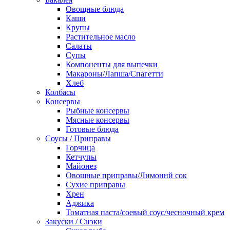
Овощные блюда
Каши
Крупы
Растительное масло
Салаты
Супы
Компоненты для выпечки
Макароны/Лапша/Спагетти
Хлеб
Колбасы
Консервы
Рыбные консервы
Мясные консервы
Готовые блюда
Соусы / Приправы
Горчица
Кетчупы
Майонез
Овощные приправы/Лимоннй сок
Сухие приправы
Хрен
Аджика
Томатная паста/соевый соус/чесночный крем
Закуски / Снэки