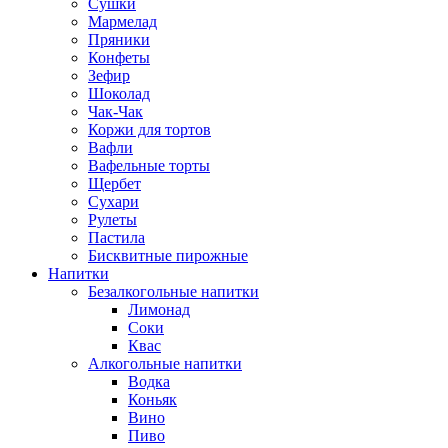
Сушки
Мармелад
Пряники
Конфеты
Зефир
Шоколад
Чак-Чак
Коржи для тортов
Вафли
Вафельные торты
Щербет
Сухари
Рулеты
Пастила
Бисквитные пирожные
Напитки
Безалкогольные напитки
Лимонад
Соки
Квас
Алкогольные напитки
Водка
Коньяк
Вино
Пиво