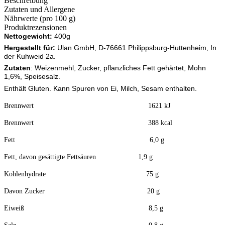
Beschreibung
Zutaten und Allergene
Nährwerte (pro 100 g)
Produktrezensionen
Nettogewicht:
400g
Hergestellt für:
Ulan GmbH, D-76661 Philippsburg-Huttenheim, In
der Kuhweid 2a.
Zutaten
: Weizenmehl, Zucker, pflanzliches Fett gehärtet, Mohn
1,6%, Speisesalz.
Enthält Gluten. Kann Spuren von Ei, Milch, Sesam enthalten.
Brennwert 1621 kJ
Brennwert 388 kcal
Fett 6,0 g
Fett, davon gesättigte Fettsäuren 1,9 g
Kohlenhydrate 75 g
Davon Zucker 20 g
Eiweiß 8,5 g