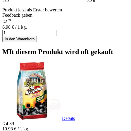
Salz 0,8 g
Produkt jetzt als Erster bewerten
Feedback geben
79
€2
6.98 € / 1 kg.
In den Warenkorb
MIt diesem Produkt wird oft gekauft
Details
€
4
39
10.98 € / 1 kg.