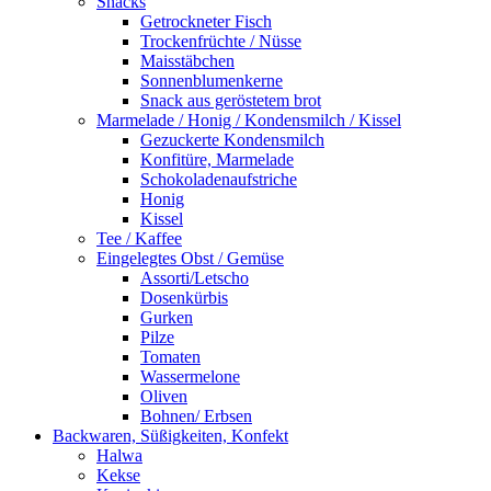
Snacks
Getrockneter Fisch
Trockenfrüchte / Nüsse
Maisstäbchen
Sonnenblumenkerne
Snack aus geröstetem brot
Marmelade / Honig / Kondensmilch / Kissel
Gezuckerte Kondensmilch
Konfitüre, Marmelade
Schokoladenaufstriche
Honig
Kissel
Tee / Kaffee
Eingelegtes Obst / Gemüse
Assorti/Letscho
Dosenkürbis
Gurken
Pilze
Tomaten
Wassermelone
Oliven
Bohnen/ Erbsen
Backwaren, Süßigkeiten, Konfekt
Halwa
Kekse