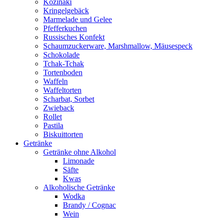
Kozinaki
Kringelgebäck
Marmelade und Gelee
Pfefferkuchen
Russisches Konfekt
Schaumzuckerware, Marshmallow, Mäusespeck
Schokolade
Tchak-Tchak
Tortenboden
Waffeln
Waffeltorten
Scharbat, Sorbet
Zwieback
Rollet
Pastila
Biskuittorten
Getränke
Getränke ohne Alkohol
Limonade
Säfte
Kwas
Alkoholische Getränke
Wodka
Brandy / Cognac
Wein