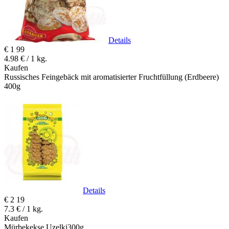
Details
€
1
99
4.98 € / 1 kg.
Kaufen
Russisches Feingebäck mit aromatisierter Fruchtfüllung (Erdbeere)
400g
Details
€
2
19
7.3 € / 1 kg.
Kaufen
Mürbekekse Uzelki300g