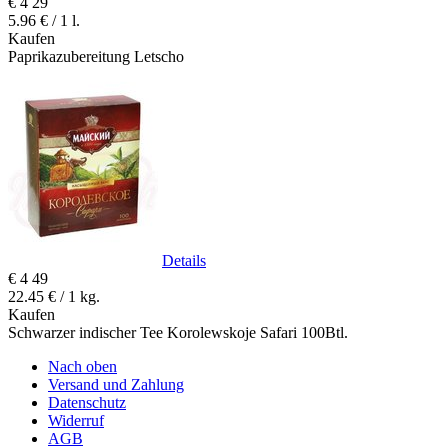
€
4
29
5.96 € / 1 l.
Kaufen
Paprikazubereitung Letscho
Details
€
4
49
22.45 € / 1 kg.
Kaufen
Schwarzer indischer Tee Korolewskoje Safari 100Btl.
Nach oben
Versand und Zahlung
Datenschutz
Widerruf
AGB