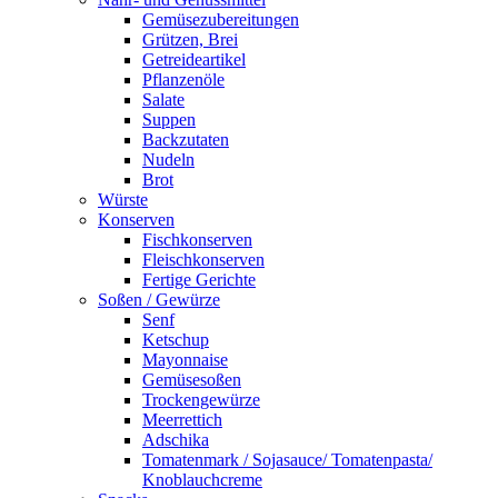
Gemüsezubereitungen
Grützen, Brei
Getreideartikel
Pflanzenöle
Salate
Suppen
Backzutaten
Nudeln
Brot
Würste
Konserven
Fischkonserven
Fleischkonserven
Fertige Gerichte
Soßen / Gewürze
Senf
Ketschup
Mayonnaise
Gemüsesoßen
Trockengewürze
Meerrettich
Adschika
Tomatenmark / Sojasauce/ Tomatenpasta/
Knoblauchcreme