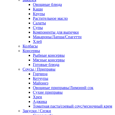
Овощные блюда
Каши
Крупы
Растительное масло
Салаты
Супы
Компоненты для выпечки
Макароны/Лапша/Спагетти
Хлеб
Колбасы
Консервы
Рыбные консервы
Мясные консервы
Готовые блюда
Соусы / Приправы
Горчица
Кетчупы
Майонез
Овощные приправы/Лимоннй сок
Сухие приправы
Хрен
Аджика
Томатная паста/соевый соус/чесночный крем
Закуски / Снэки