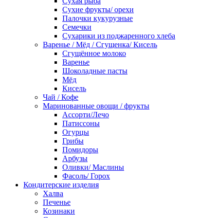
Сухая рыба
Сухие фрукты/ орехи
Палочки кукурузные
Семечки
Сухарики из поджаренного хлеба
Варенье / Мёд / Сгущенка/ Кисель
Сгущённое молоко
Варенье
Шоколадные пасты
Мёд
Кисель
Чай / Кофе
Маринованные овощи / фрукты
Ассорти/Лечо
Патиссоны
Огурцы
Грибы
Помидоры
Арбузы
Оливки/ Маслины
Фасоль/ Горох
Кондитерские изделия
Халва
Печенье
Козинаки