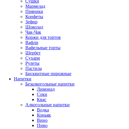
Сушки
Мармелад
Пряники
Конфеты
Зефир
Шоколад
Чак-Чак
Коржи для тортов
Вафли
Вафельные торты
Щербет
Сухари
Рулеты
Пастила
Бисквитные пирожные
Напитки
Безалкогольные напитки
Лимонад
Соки
Квас
Алкогольные напитки
Водка
Коньяк
Вино
Пиво