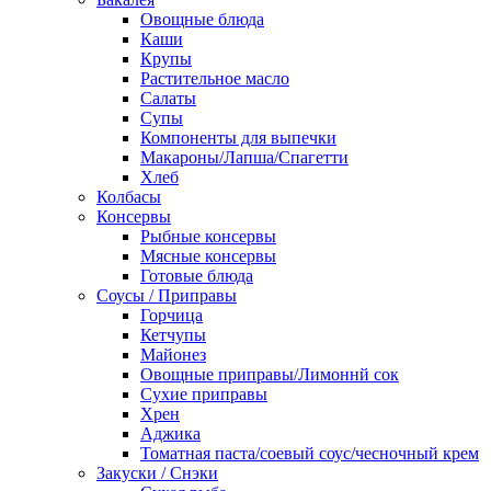
Овощные блюда
Каши
Крупы
Растительное масло
Салаты
Супы
Компоненты для выпечки
Макароны/Лапша/Спагетти
Хлеб
Колбасы
Консервы
Рыбные консервы
Мясные консервы
Готовые блюда
Соусы / Приправы
Горчица
Кетчупы
Майонез
Овощные приправы/Лимоннй сок
Сухие приправы
Хрен
Аджика
Томатная паста/соевый соус/чесночный крем
Закуски / Снэки