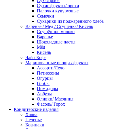
Сухая рыба
Сухие фрукты/ орехи
Палочки кукурузные
Семечки
Сухарики из поджаренного хлеба
Варенье / Мёд / Сгущенка/ Кисель
Сгущённое молоко
Варенье
Шоколадные пасты
Мёд
Кисель
Чай / Кофе
Маринованные овощи / фрукты
Ассорти/Лечо
Патиссоны
Огурцы
Грибы
Помидоры
Арбузы
Оливки/ Маслины
Фасоль/ Горох
Кондитерские изделия
Халва
Печенье
Козинаки