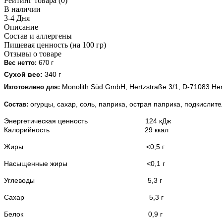
Рейтинг товара (0)
В наличии
3-4 Дня
Описание
Состав и аллергены
Пищевая ценность (на 100 гр)
Отзывы о товаре
г
Вес нетто:
670
Сухой вес:
340 г
Monolith Sü
d GmbH, Hertzstraße 3/1, D-71083 He
Изготовлено для:
огурцы, сахар, соль, паприка, острая паприка, подкислите
Состав:
Энергетическая ценность 124 кДж
Калорийность 29 ккал
Жиры <0,5 г
Насыщенные жиры
<0,1
г
Углеводы 5,3 г
Сахар 5,3 г
Белок
0,9
г