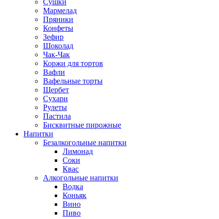
Сушки
Мармелад
Пряники
Конфеты
Зефир
Шоколад
Чак-Чак
Коржи для тортов
Вафли
Вафельные торты
Щербет
Сухари
Рулеты
Пастила
Бисквитные пирожные
Напитки
Безалкогольные напитки
Лимонад
Соки
Квас
Алкогольные напитки
Водка
Коньяк
Вино
Пиво