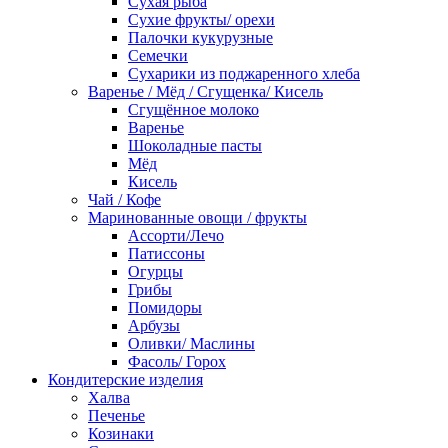
Сухая рыба
Сухие фрукты/ орехи
Палочки кукурузные
Семечки
Сухарики из поджаренного хлеба
Варенье / Мёд / Сгущенка/ Кисель
Сгущённое молоко
Варенье
Шоколадные пасты
Мёд
Кисель
Чай / Кофе
Маринованные овощи / фрукты
Ассорти/Лечо
Патиссоны
Огурцы
Грибы
Помидоры
Арбузы
Оливки/ Маслины
Фасоль/ Горох
Кондитерские изделия
Халва
Печенье
Козинаки