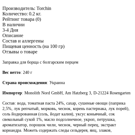
Производитель:
Torchin
Количество:
0.2 кг.
Рейтинг товара (0)
В наличии
3-4 Дня
Описание
Состав и аллергены
Пищевая ценность (на 100 гр)
Отзывы о товаре
Заправка для борща с болгарским перцем
Вес нетто
: 240 г
Страна происхождения
: Украина
Импортер
: Monolith Nord GmbH, Am Hatzberg 3, D-21224 Rosengarten
Состав: вода, томатная паста 24%, сахар, сушеные овощи (паприка
2,5%, лук репчатый, морковь, чеснок, корень пастернака, лук порей),
соль йодированная (соль, йодат калия), уксус коньячный, сок
свекольный сухой 1%, масло подсолнечное, укроп, петрушка,
ароматизатор, порошок чили, чеснок, черный перец, экстракт
кориандра. Можеть содержать следы сельдерея, яиц, злаков,