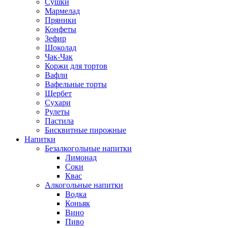
Сушки
Мармелад
Пряники
Конфеты
Зефир
Шоколад
Чак-Чак
Коржи для тортов
Вафли
Вафельные торты
Щербет
Сухари
Рулеты
Пастила
Бисквитные пирожные
Напитки
Безалкогольные напитки
Лимонад
Соки
Квас
Алкогольные напитки
Водка
Коньяк
Вино
Пиво