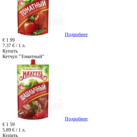
Подробнее
€
1
99
7.37 € / 1 л.
Купить
Кетчуп "Томатный"
Подробнее
€
1
59
5.89 € / 1 л.
Купить