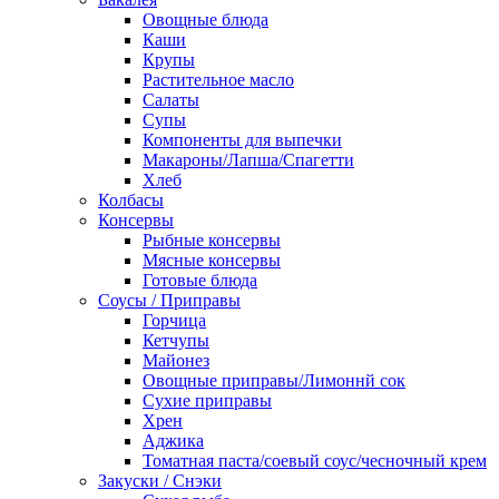
Овощные блюда
Каши
Крупы
Растительное масло
Салаты
Супы
Компоненты для выпечки
Макароны/Лапша/Спагетти
Хлеб
Колбасы
Консервы
Рыбные консервы
Мясные консервы
Готовые блюда
Соусы / Приправы
Горчица
Кетчупы
Майонез
Овощные приправы/Лимоннй сок
Сухие приправы
Хрен
Аджика
Томатная паста/соевый соус/чесночный крем
Закуски / Снэки