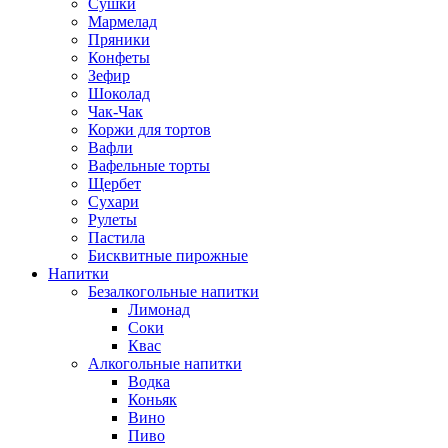
Сушки
Мармелад
Пряники
Конфеты
Зефир
Шоколад
Чак-Чак
Коржи для тортов
Вафли
Вафельные торты
Щербет
Сухари
Рулеты
Пастила
Бисквитные пирожные
Напитки
Безалкогольные напитки
Лимонад
Соки
Квас
Алкогольные напитки
Водка
Коньяк
Вино
Пиво