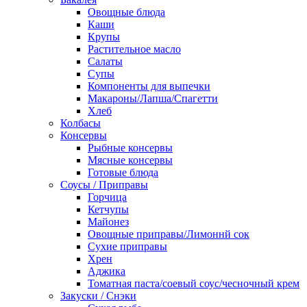
Овощные блюда
Каши
Крупы
Растительное масло
Салаты
Супы
Компоненты для выпечки
Макароны/Лапша/Спагетти
Хлеб
Колбасы
Консервы
Рыбные консервы
Мясные консервы
Готовые блюда
Соусы / Приправы
Горчица
Кетчупы
Майонез
Овощные приправы/Лимоннй сок
Сухие приправы
Хрен
Аджика
Томатная паста/соевый соус/чесночный крем
Закуски / Снэки