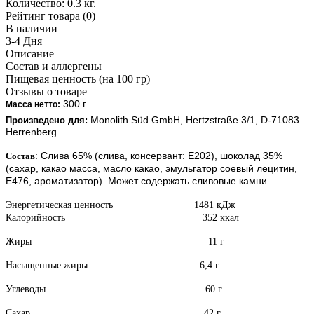
Количество:
0.3 кг.
Рейтинг товара (0)
В наличии
3-4 Дня
Описание
Состав и аллергены
Пищевая ценность (на 100 гр)
Отзывы о товаре
 300 г
Масса нетто:
Monolith Sü
d GmbH, Hertzstraß
e 3/1, D-71083
Произведено для:
Herrenberg
: Слива 65% (слива, консервант: E202), шоколад 35%
Состав
(сахар, какао масса, масло какао, эмульгатор соевый лецитин,
Е476, ароматизатор). Может содержать сливовые камни.
Энергетическая ценность 1481 кДж
Калорийность 352 ккал
Жиры 11 г
Насыщенные жиры 6,4 г
Углеводы 60 г
Сахар 42 г