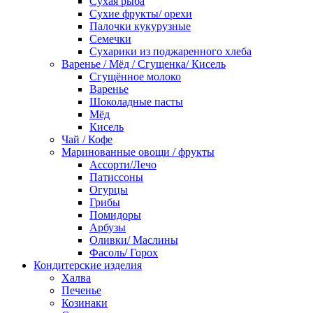
Сухая рыба
Сухие фрукты/ орехи
Палочки кукурузные
Семечки
Сухарики из поджаренного хлеба
Варенье / Мёд / Сгущенка/ Кисель
Сгущённое молоко
Варенье
Шоколадные пасты
Мёд
Кисель
Чай / Кофе
Маринованные овощи / фрукты
Ассорти/Лечо
Патиссоны
Огурцы
Грибы
Помидоры
Арбузы
Оливки/ Маслины
Фасоль/ Горох
Кондитерские изделия
Халва
Печенье
Козинаки