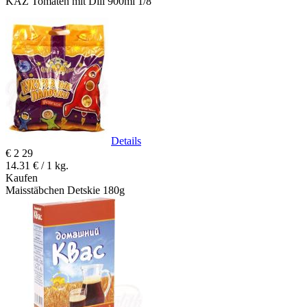
KAZ Tomaten mit Dill 900ml 1/8
Details
€
2
29
14.31 € / 1 kg.
Kaufen
Maisstäbchen Detskie 180g