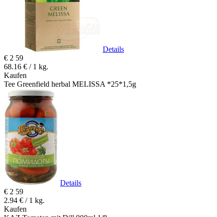
Details
€
2
59
68.16 € / 1 kg.
Kaufen
Tee Greenfield herbal MELISSA *25*1,5g
Details
€
2
59
2.94 € / 1 kg.
Kaufen