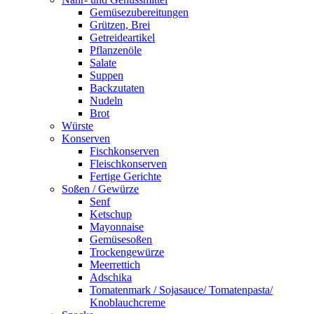
Gemüsezubereitungen
Grützen, Brei
Getreideartikel
Pflanzenöle
Salate
Suppen
Backzutaten
Nudeln
Brot
Würste
Konserven
Fischkonserven
Fleischkonserven
Fertige Gerichte
Soßen / Gewürze
Senf
Ketschup
Mayonnaise
Gemüsesoßen
Trockengewürze
Meerrettich
Adschika
Tomatenmark / Sojasauce/ Tomatenpasta/
Knoblauchcreme