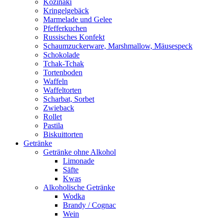
Kozinaki
Kringelgebäck
Marmelade und Gelee
Pfefferkuchen
Russisches Konfekt
Schaumzuckerware, Marshmallow, Mäusespeck
Schokolade
Tchak-Tchak
Tortenboden
Waffeln
Waffeltorten
Scharbat, Sorbet
Zwieback
Rollet
Pastila
Biskuittorten
Getränke
Getränke ohne Alkohol
Limonade
Säfte
Kwas
Alkoholische Getränke
Wodka
Brandy / Cognac
Wein