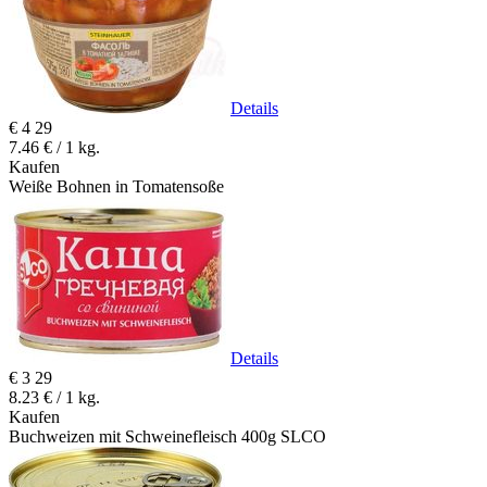
Details
€
4
29
7.46 € / 1 kg.
Kaufen
Weiße Bohnen in Tomatensoße
Details
€
3
29
8.23 € / 1 kg.
Kaufen
Buchweizen mit Schweinefleisch 400g SLCO