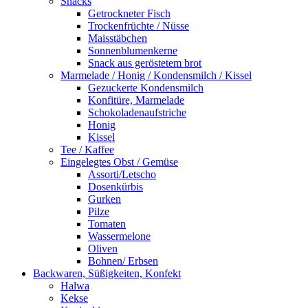
Snacks
Getrockneter Fisch
Trockenfrüchte / Nüsse
Maisstäbchen
Sonnenblumenkerne
Snack aus geröstetem brot
Marmelade / Honig / Kondensmilch / Kissel
Gezuckerte Kondensmilch
Konfitüre, Marmelade
Schokoladenaufstriche
Honig
Kissel
Tee / Kaffee
Eingelegtes Obst / Gemüse
Assorti/Letscho
Dosenkürbis
Gurken
Pilze
Tomaten
Wassermelone
Oliven
Bohnen/ Erbsen
Backwaren, Süßigkeiten, Konfekt
Halwa
Kekse