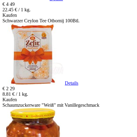
€
4
49
22.45 € / 1 kg.
Kaufen
Schwarzer Ceylon Tee Otbornij 100Btl.
Details
€
2
29
8.81 € / 1 kg.
Kaufen
Schaumzuckerware "Weiß" mit Vanillegeschmack