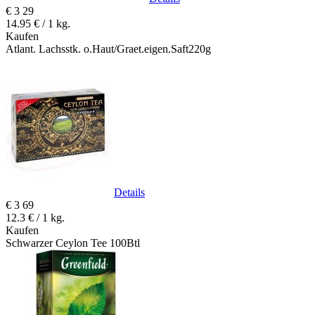
€
3
29
14.95 € / 1 kg.
Kaufen
Atlant. Lachsstk. o.Haut/Graet.eigen.Saft220g
Details
€
3
69
12.3 € / 1 kg.
Kaufen
Schwarzer Ceylon Tee 100Btl