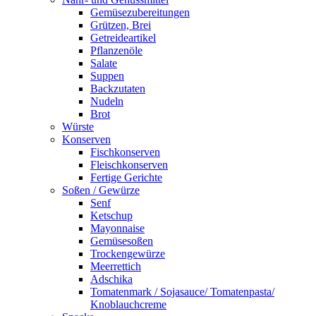
Gemüsezubereitungen
Grützen, Brei
Getreideartikel
Pflanzenöle
Salate
Suppen
Backzutaten
Nudeln
Brot
Würste
Konserven
Fischkonserven
Fleischkonserven
Fertige Gerichte
Soßen / Gewürze
Senf
Ketschup
Mayonnaise
Gemüsesoßen
Trockengewürze
Meerrettich
Adschika
Tomatenmark / Sojasauce/ Tomatenpasta/
Knoblauchcreme