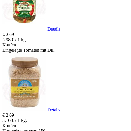
Details
€
2
69
5.98 € / 1 kg.
Kaufen
Eingelegte Tomaten mit Dill
Details
€
2
69
3.16 € / 1 kg.
Kaufen
Hartweizengruetze 850g