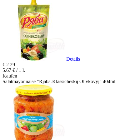
Details
€
2
29
5.67 € / 1 l.
Kaufen
Salatmayonnaise "Rjaba-Klassicheskij Olivkovyj" 404ml