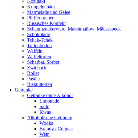
Kozinaki
Kringelgebäck
Marmelade und Gelee
Pfefferkuchen
Russisches Konfekt
Schaumzuckerware, Marshmallow, Mäusespeck
Schokolade
Tchak-Tchak
Tortenboden
Waffeln
Waffeltorten
Scharbat, Sorbet
Zwieback
Rollet
Pastila
Biskuittorten
Getränke
Getränke ohne Alkohol
Limonade
Säfte
Kwas
Alkoholische Getränke
Wodka
Brandy / Cognac
Wein