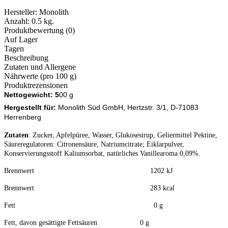
Hersteller:
Monolith
Anzahl:
0.5 kg.
Produktbewertung (0)
Auf Lager
Tagen
Beschreibung
Zutaten und Allergene
Nährwerte (pro 100 g)
Produktrezensionen
Nettogewicht: 5
00 g
Hergestellt
für:
Monolith Süd GmbH, Hertzstr. 3/1, D-71083
Herrenberg
Zutaten
: Zucker, Apfelpüree, Wasser, Glukosesirup, Geliermittel Pektine,
Säureregulatoren: Citronensäure, Natriumcitrate; Eiklarpulver,
Konservierungsstoff Kaliumsorbat, natürliches Vanillearoma 0,09%.
Brennwert 1202 kJ
Brennwert 283 kcal
Fett 0 g
Fett, davon gesättigte Fettsäuren 0 g