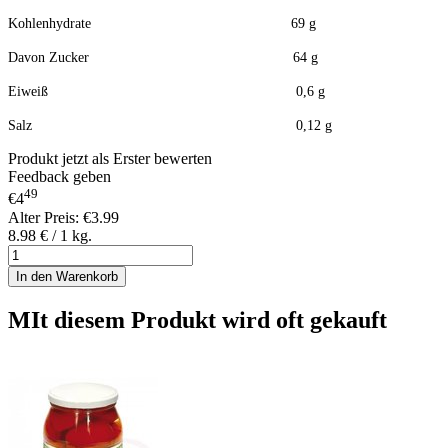
Kohlenhydrate 69 g
Davon Zucker 64 g
Eiweiß 0,6 g
Salz 0,12 g
Produkt jetzt als Erster bewerten
Feedback geben
49
€4
Alter Preis:
€3.99
8.98 € / 1 kg.
In den Warenkorb
MIt diesem Produkt wird oft gekauft