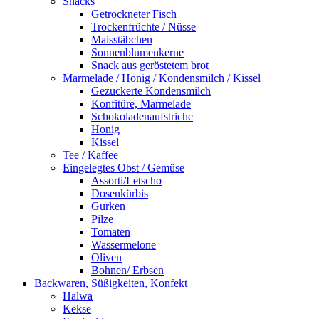
Snacks
Getrockneter Fisch
Trockenfrüchte / Nüsse
Maisstäbchen
Sonnenblumenkerne
Snack aus geröstetem brot
Marmelade / Honig / Kondensmilch / Kissel
Gezuckerte Kondensmilch
Konfitüre, Marmelade
Schokoladenaufstriche
Honig
Kissel
Tee / Kaffee
Eingelegtes Obst / Gemüse
Assorti/Letscho
Dosenkürbis
Gurken
Pilze
Tomaten
Wassermelone
Oliven
Bohnen/ Erbsen
Backwaren, Süßigkeiten, Konfekt
Halwa
Kekse