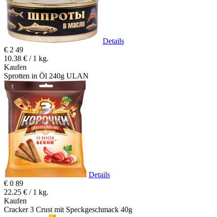
Details
€
2
49
10.38 € / 1 kg.
Kaufen
Sprotten in Öl 240g ULAN
Details
€
0
89
22.25 € / 1 kg.
Kaufen
Cracker 3 Crust mit Speckgeschmack 40g