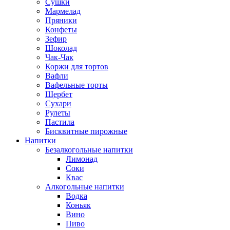
Сушки
Мармелад
Пряники
Конфеты
Зефир
Шоколад
Чак-Чак
Коржи для тортов
Вафли
Вафельные торты
Щербет
Сухари
Рулеты
Пастила
Бисквитные пирожные
Напитки
Безалкогольные напитки
Лимонад
Соки
Квас
Алкогольные напитки
Водка
Коньяк
Вино
Пиво