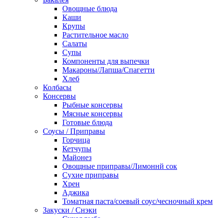
Овощные блюда
Каши
Крупы
Растительное масло
Салаты
Супы
Компоненты для выпечки
Макароны/Лапша/Спагетти
Хлеб
Колбасы
Консервы
Рыбные консервы
Мясные консервы
Готовые блюда
Соусы / Приправы
Горчица
Кетчупы
Майонез
Овощные приправы/Лимоннй сок
Сухие приправы
Хрен
Аджика
Томатная паста/соевый соус/чесночный крем
Закуски / Снэки