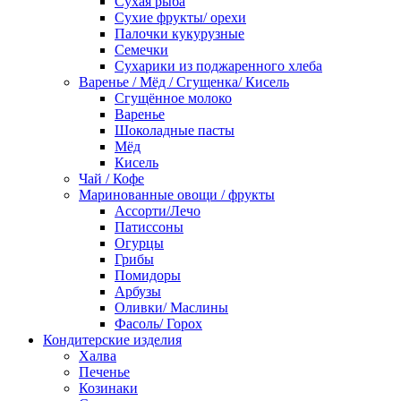
Сухая рыба
Сухие фрукты/ орехи
Палочки кукурузные
Семечки
Сухарики из поджаренного хлеба
Варенье / Мёд / Сгущенка/ Кисель
Сгущённое молоко
Варенье
Шоколадные пасты
Мёд
Кисель
Чай / Кофе
Маринованные овощи / фрукты
Ассорти/Лечо
Патиссоны
Огурцы
Грибы
Помидоры
Арбузы
Оливки/ Маслины
Фасоль/ Горох
Кондитерские изделия
Халва
Печенье
Козинаки