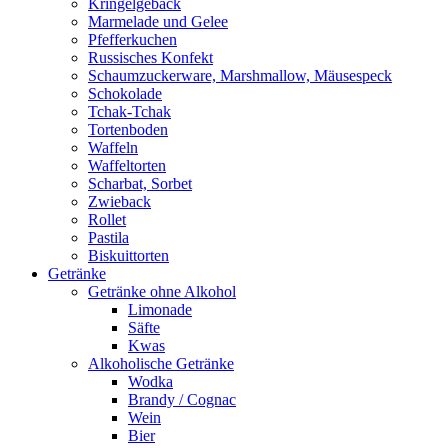
Kringelgebäck
Marmelade und Gelee
Pfefferkuchen
Russisches Konfekt
Schaumzuckerware, Marshmallow, Mäusespeck
Schokolade
Tchak-Tchak
Tortenboden
Waffeln
Waffeltorten
Scharbat, Sorbet
Zwieback
Rollet
Pastila
Biskuittorten
Getränke
Getränke ohne Alkohol
Limonade
Säfte
Kwas
Alkoholische Getränke
Wodka
Brandy / Cognac
Wein
Bier