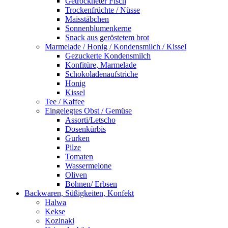
Getrockneter Fisch
Trockenfrüchte / Nüsse
Maisstäbchen
Sonnenblumenkerne
Snack aus geröstetem brot
Marmelade / Honig / Kondensmilch / Kissel
Gezuckerte Kondensmilch
Konfitüre, Marmelade
Schokoladenaufstriche
Honig
Kissel
Tee / Kaffee
Eingelegtes Obst / Gemüse
Assorti/Letscho
Dosenkürbis
Gurken
Pilze
Tomaten
Wassermelone
Oliven
Bohnen/ Erbsen
Backwaren, Süßigkeiten, Konfekt
Halwa
Kekse
Kozinaki