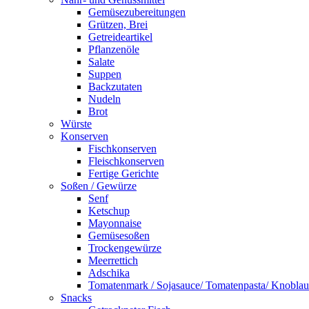
Gemüsezubereitungen
Grützen, Brei
Getreideartikel
Pflanzenöle
Salate
Suppen
Backzutaten
Nudeln
Brot
Würste
Konserven
Fischkonserven
Fleischkonserven
Fertige Gerichte
Soßen / Gewürze
Senf
Ketschup
Mayonnaise
Gemüsesoßen
Trockengewürze
Meerrettich
Adschika
Tomatenmark / Sojasauce/ Tomatenpasta/ Knobla
Snacks