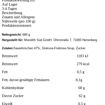
Produktbewertung (0)
Auf Lager
3-4 Tagen
Beschreibung
Zutaten und Allergene
Nährwerte (pro 100 g)
Produktrezensionen
Nettogewicht:
680 g
Hergestellt für:
Monolith Süd GmbH, Ohmstraße 7, 71083 Herrenberg
Zutaten:
Sauerkirschen 47%, Glukose-Fruktose-Sirup, Zucker.
Brennwert 1183 kJ
Brennwert 279 kcal
Fett 0,5 g
Fett, davon gesättigte Fettsäuren 0,1g
Kohlenhydrate 68 g
Davon Zucker 62 g
Eiweiß 0,5 g