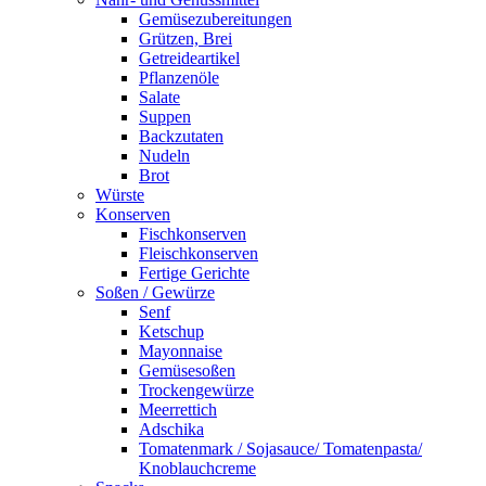
Gemüsezubereitungen
Grützen, Brei
Getreideartikel
Pflanzenöle
Salate
Suppen
Backzutaten
Nudeln
Brot
Würste
Konserven
Fischkonserven
Fleischkonserven
Fertige Gerichte
Soßen / Gewürze
Senf
Ketschup
Mayonnaise
Gemüsesoßen
Trockengewürze
Meerrettich
Adschika
Tomatenmark / Sojasauce/ Tomatenpasta/
Knoblauchcreme