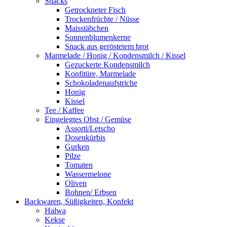
Snacks
Getrockneter Fisch
Trockenfrüchte / Nüsse
Maisstäbchen
Sonnenblumenkerne
Snack aus geröstetem brot
Marmelade / Honig / Kondensmilch / Kissel
Gezuckerte Kondensmilch
Konfitüre, Marmelade
Schokoladenaufstriche
Honig
Kissel
Tee / Kaffee
Eingelegtes Obst / Gemüse
Assorti/Letscho
Dosenkürbis
Gurken
Pilze
Tomaten
Wassermelone
Oliven
Bohnen/ Erbsen
Backwaren, Süßigkeiten, Konfekt
Halwa
Kekse