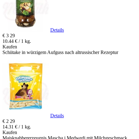
Details
€
3
29
10.44 € / 1 kg.
Kaufen
Schiitake in würzigem Aufguss nach altrussischer Rezeptur
Details
€
2
29
14.31 € / 1 kg.
Kaufen
Maisknabbererzeugnis Mascha i Medwedj mit Milchgeschmack