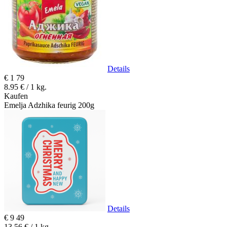
Details
€
1
79
8.95 € / 1 kg.
Kaufen
Emelja Adzhika feurig 200g
Details
€
9
49
13.56 € / 1 kg.