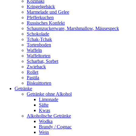
Kozinaki
Kringelgebäck
Marmelade und Gelee
Pfefferkuchen
Russisches Konfekt
Schaumzuckerware, Marshmallow, Mäusespeck
Schokolade
Tchak-Tchak
Tortenboden
Waffeln
Waffeltorten
Scharbat, Sorbet
Zwieback
Rollet
Pastila
Biskuittorten
Getränke
Getränke ohne Alkohol
Limonade
Säfte
Kwas
Alkoholische Getränke
Wodka
Brandy / Cognac
Wein