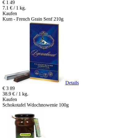
€
1
49
7.1 € / 1 kg.
Kaufen
Kum - French Grain Senf 210g
Details
€
3
89
38.9 € / 1 kg.
Kaufen
Schokotafel Wdochnowenie 100g