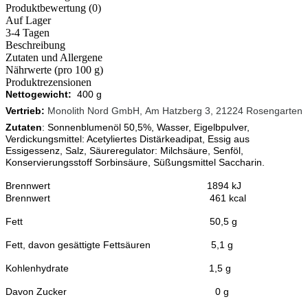
Produktbewertung (0)
Auf Lager
3-4 Tagen
Beschreibung
Zutaten und Allergene
Nährwerte (pro 100 g)
Produktrezensionen
Nettogewicht:
400 g
Vertrieb:
Monolith Nord GmbH,
Am Hatzberg 3, 21224 Rosengarten
Zutaten
:
Sonnenblumenöl 50,5%, Wasser, Eigelbpulver,
Verdickungsmittel: Acetyliertes Distärkeadipat, Essig aus
Essigessenz, Salz, Säureregulator: Milchsäure, Senföl,
Konservierungsstoff Sorbinsäure, Süßungsmittel Saccharin.
Brennwert 1894 kJ
Brennwert 461 kcal
Fett 50,5
g
Fett, davon gesättigte Fettsäuren 5,1
g
Kohlenhydrate 1
,5 g
Davon Zucker 0 g