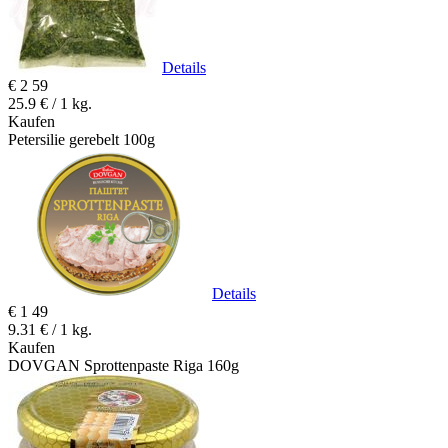
Details
€
2
59
25.9 € / 1 kg.
Kaufen
Petersilie gerebelt 100g
Details
€
1
49
9.31 € / 1 kg.
Kaufen
DOVGAN Sprottenpaste Riga 160g