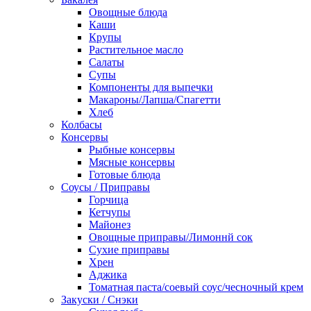
Овощные блюда
Каши
Крупы
Растительное масло
Салаты
Супы
Компоненты для выпечки
Макароны/Лапша/Спагетти
Хлеб
Колбасы
Консервы
Рыбные консервы
Мясные консервы
Готовые блюда
Соусы / Приправы
Горчица
Кетчупы
Майонез
Овощные приправы/Лимоннй сок
Сухие приправы
Хрен
Аджика
Томатная паста/соевый соус/чесночный крем
Закуски / Снэки