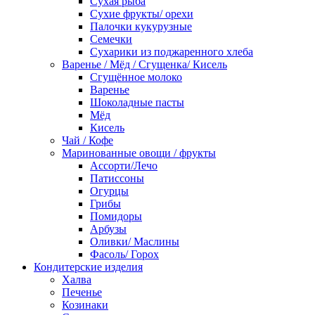
Сухая рыба
Сухие фрукты/ орехи
Палочки кукурузные
Семечки
Сухарики из поджаренного хлеба
Варенье / Мёд / Сгущенка/ Кисель
Сгущённое молоко
Варенье
Шоколадные пасты
Мёд
Кисель
Чай / Кофе
Маринованные овощи / фрукты
Ассорти/Лечо
Патиссоны
Огурцы
Грибы
Помидоры
Арбузы
Оливки/ Маслины
Фасоль/ Горох
Кондитерские изделия
Халва
Печенье
Козинаки