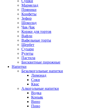
Сушки
Мармелад
Пряники
Конфеты
Зефир
Шоколад
Чак-Чак
Коржи для тортов
Вафли
Вафельные торты
Щербет
Сухари
Рулеты
Пастила
Бисквитные пирожные
Напитки
Безалкогольные напитки
Лимонад
Соки
Квас
Алкогольные напитки
Водка
Коньяк
Вино
Пиво