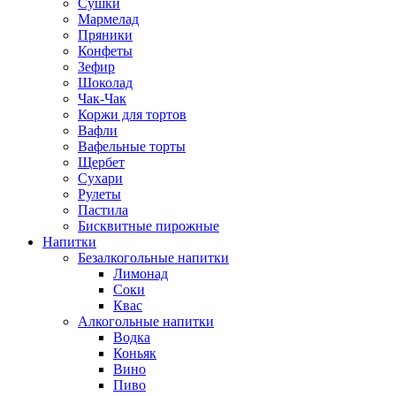
Сушки
Мармелад
Пряники
Конфеты
Зефир
Шоколад
Чак-Чак
Коржи для тортов
Вафли
Вафельные торты
Щербет
Сухари
Рулеты
Пастила
Бисквитные пирожные
Напитки
Безалкогольные напитки
Лимонад
Соки
Квас
Алкогольные напитки
Водка
Коньяк
Вино
Пиво