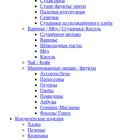
Сухая рыба
Сухие фрукты/ орехи
Палочки кукурузные
Семечки
Сухарики из поджаренного хлеба
Варенье / Мёд / Сгущенка/ Кисель
Сгущённое молоко
Варенье
Шоколадные пасты
Мёд
Кисель
Чай / Кофе
Маринованные овощи / фрукты
Ассорти/Лечо
Патиссоны
Огурцы
Грибы
Помидоры
Арбузы
Оливки/ Маслины
Фасоль/ Горох
Кондитерские изделия
Халва
Печенье
Козинаки