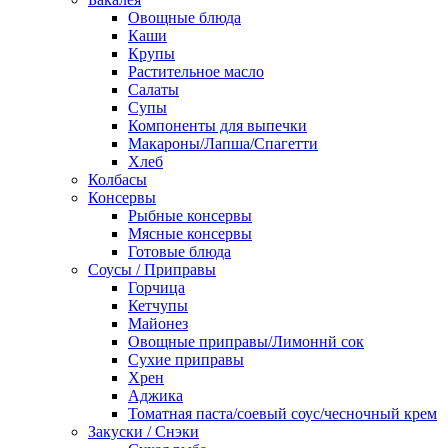
Овощные блюда
Каши
Крупы
Растительное масло
Салаты
Супы
Компоненты для выпечки
Макароны/Лапша/Спагетти
Хлеб
Колбасы
Консервы
Рыбные консервы
Мясные консервы
Готовые блюда
Соусы / Приправы
Горчица
Кетчупы
Майонез
Овощные приправы/Лимоннй сок
Сухие приправы
Хрен
Аджика
Томатная паста/соевый соус/чесночный крем
Закуски / Снэки