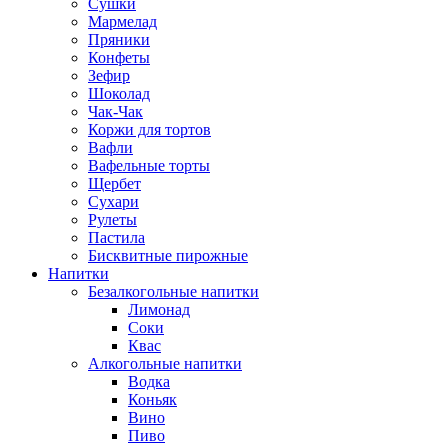
Сушки
Мармелад
Пряники
Конфеты
Зефир
Шоколад
Чак-Чак
Коржи для тортов
Вафли
Вафельные торты
Щербет
Сухари
Рулеты
Пастила
Бисквитные пирожные
Напитки
Безалкогольные напитки
Лимонад
Соки
Квас
Алкогольные напитки
Водка
Коньяк
Вино
Пиво