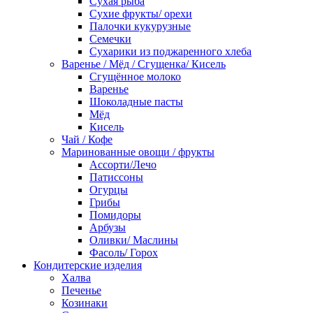
Сухая рыба
Сухие фрукты/ орехи
Палочки кукурузные
Семечки
Сухарики из поджаренного хлеба
Варенье / Мёд / Сгущенка/ Кисель
Сгущённое молоко
Варенье
Шоколадные пасты
Мёд
Кисель
Чай / Кофе
Маринованные овощи / фрукты
Ассорти/Лечо
Патиссоны
Огурцы
Грибы
Помидоры
Арбузы
Оливки/ Маслины
Фасоль/ Горох
Кондитерские изделия
Халва
Печенье
Козинаки