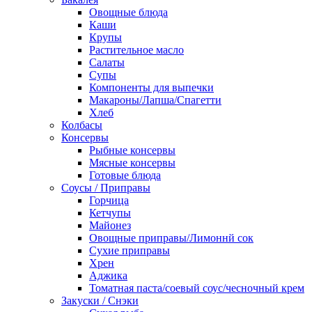
Овощные блюда
Каши
Крупы
Растительное масло
Салаты
Супы
Компоненты для выпечки
Макароны/Лапша/Спагетти
Хлеб
Колбасы
Консервы
Рыбные консервы
Мясные консервы
Готовые блюда
Соусы / Приправы
Горчица
Кетчупы
Майонез
Овощные приправы/Лимоннй сок
Сухие приправы
Хрен
Аджика
Томатная паста/соевый соус/чесночный крем
Закуски / Снэки