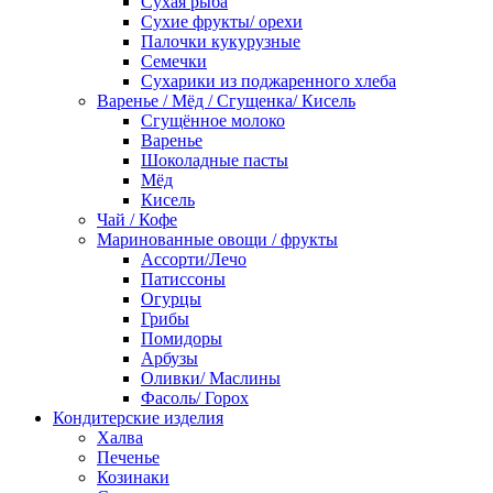
Сухая рыба
Сухие фрукты/ орехи
Палочки кукурузные
Семечки
Сухарики из поджаренного хлеба
Варенье / Мёд / Сгущенка/ Кисель
Сгущённое молоко
Варенье
Шоколадные пасты
Мёд
Кисель
Чай / Кофе
Маринованные овощи / фрукты
Ассорти/Лечо
Патиссоны
Огурцы
Грибы
Помидоры
Арбузы
Оливки/ Маслины
Фасоль/ Горох
Кондитерские изделия
Халва
Печенье
Козинаки