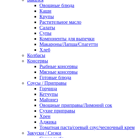
Овощные блюда
Каши
Крупы
Растительное масло
Салаты
Супы
Компоненты для выпечки
Макароны/Лапша/Спагетти
Хлеб
Колбасы
Консервы
Рыбные консервы
Мясные консервы
Готовые блюда
Соусы / Приправы
Горчица
Кетчупы
Майонез
Овощные приправы/Лимоннй сок
Сухие приправы
Хрен
Аджика
Томатная паста/соевый соус/чесночный крем
Закуски / Снэки