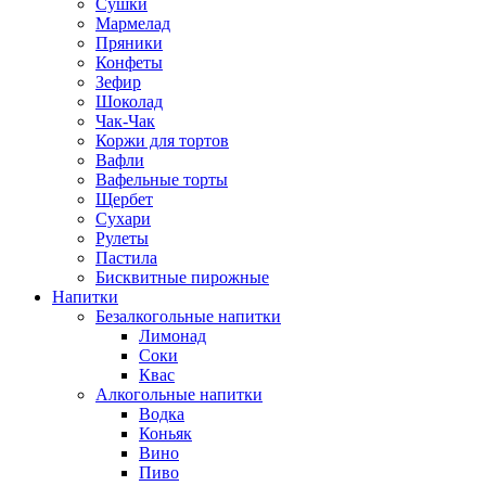
Сушки
Мармелад
Пряники
Конфеты
Зефир
Шоколад
Чак-Чак
Коржи для тортов
Вафли
Вафельные торты
Щербет
Сухари
Рулеты
Пастила
Бисквитные пирожные
Напитки
Безалкогольные напитки
Лимонад
Соки
Квас
Алкогольные напитки
Водка
Коньяк
Вино
Пиво