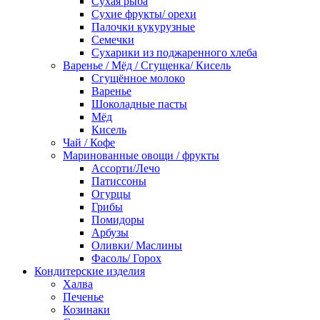
Сухая рыба
Сухие фрукты/ орехи
Палочки кукурузные
Семечки
Сухарики из поджаренного хлеба
Варенье / Мёд / Сгущенка/ Кисель
Сгущённое молоко
Варенье
Шоколадные пасты
Мёд
Кисель
Чай / Кофе
Маринованные овощи / фрукты
Ассорти/Лечо
Патиссоны
Огурцы
Грибы
Помидоры
Арбузы
Оливки/ Маслины
Фасоль/ Горох
Кондитерские изделия
Халва
Печенье
Козинаки