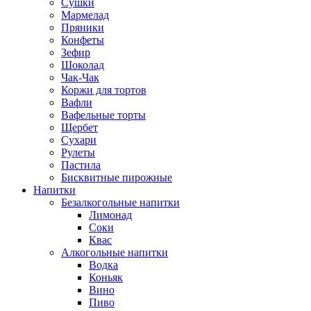
Сушки
Мармелад
Пряники
Конфеты
Зефир
Шоколад
Чак-Чак
Коржи для тортов
Вафли
Вафельные торты
Щербет
Сухари
Рулеты
Пастила
Бисквитные пирожные
Напитки
Безалкогольные напитки
Лимонад
Соки
Квас
Алкогольные напитки
Водка
Коньяк
Вино
Пиво