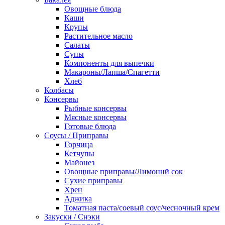
Овощные блюда
Каши
Крупы
Растительное масло
Салаты
Супы
Компоненты для выпечки
Макароны/Лапша/Спагетти
Хлеб
Колбасы
Консервы
Рыбные консервы
Мясные консервы
Готовые блюда
Соусы / Приправы
Горчица
Кетчупы
Майонез
Овощные приправы/Лимоннй сок
Сухие приправы
Хрен
Аджика
Томатная паста/соевый соус/чесночный крем
Закуски / Снэки