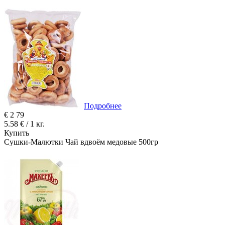
Подробнее
€
2
79
5.58 € / 1 кг.
Купить
Сушки-Малютки Чай вдвоём медовые 500гр