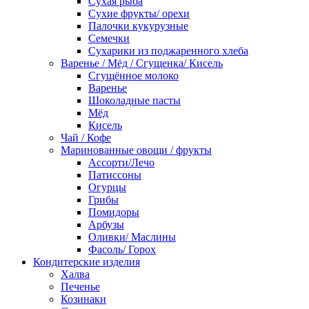
Сухая рыба
Сухие фрукты/ орехи
Палочки кукурузные
Семечки
Сухарики из поджаренного хлеба
Варенье / Мёд / Сгущенка/ Кисель
Сгущённое молоко
Варенье
Шоколадные пасты
Мёд
Кисель
Чай / Кофе
Маринованные овощи / фрукты
Ассорти/Лечо
Патиссоны
Огурцы
Грибы
Помидоры
Арбузы
Оливки/ Маслины
Фасоль/ Горох
Кондитерские изделия
Халва
Печенье
Козинаки