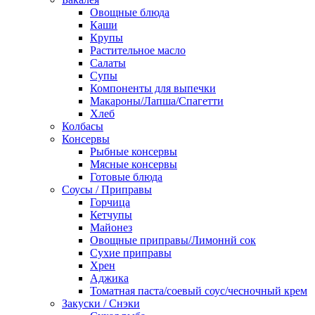
Овощные блюда
Каши
Крупы
Растительное масло
Салаты
Супы
Компоненты для выпечки
Макароны/Лапша/Спагетти
Хлеб
Колбасы
Консервы
Рыбные консервы
Мясные консервы
Готовые блюда
Соусы / Приправы
Горчица
Кетчупы
Майонез
Овощные приправы/Лимоннй сок
Сухие приправы
Хрен
Аджика
Томатная паста/соевый соус/чесночный крем
Закуски / Снэки