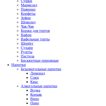
Сушки
Мармелад
Пряники
Конфеты
Зефир
Шоколад
Чак-Чак
Коржи для тортов
Вафли
Вафельные торты
Щербет
Сухари
Рулеты
Пастила
Бисквитные пирожные
Напитки
Безалкогольные напитки
Лимонад
Соки
Квас
Алкогольные напитки
Водка
Коньяк
Вино
Пиво