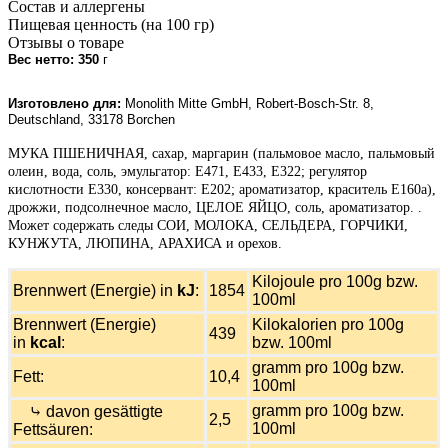
Состав и аллергены
Пищевая ценность (на 100 гр)
Отзывы о товаре
Вес нетто: 350
г
Изготовлено для:
Monolith Mitte GmbH, Robert-Bosch-Str. 8,
Deutschland, 33178 Borchen
МУКА ПШЕНИЧНАЯ, сахар, маргарин (пальмовое масло, пальмовый
олеин, вода, соль, эмульгатор: Е471, Е433, Е322; регулятор
кислотности Е330, консервант: Е202; ароматизатор, краситель Е160а),
дрожжи, подсолнечное масло, ЦЕЛОЕ ЯЙЦО, соль, ароматизатор. .
Может содержать следы СОИ, МОЛОКА, СЕЛЬДЕРА, ГОРЧИКИ,
КУНЖУТА, ЛЮПИНА, АРАХИСА и орехов.
Kilojoule pro 100g bzw.
Brennwert (Energie) in
kJ
:
1854
100ml
Brennwert (Energie)
Kilokalorien pro 100g
439
in
kcal
:
bzw. 100ml
gramm pro 100g bzw.
Fett:
10,4
100ml
gramm pro 100g bzw.
⤷ davon gesättigte
2,5
100ml
Fettsäuren: