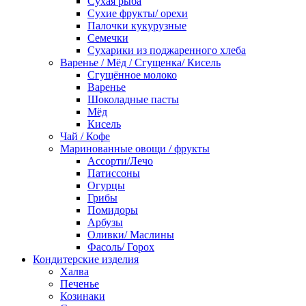
Сухая рыба
Сухие фрукты/ орехи
Палочки кукурузные
Семечки
Сухарики из поджаренного хлеба
Варенье / Мёд / Сгущенка/ Кисель
Сгущённое молоко
Варенье
Шоколадные пасты
Мёд
Кисель
Чай / Кофе
Маринованные овощи / фрукты
Ассорти/Лечо
Патиссоны
Огурцы
Грибы
Помидоры
Арбузы
Оливки/ Маслины
Фасоль/ Горох
Кондитерские изделия
Халва
Печенье
Козинаки