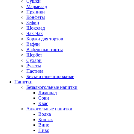
Сушки
Мармелад
Пряники
Конфеты
Зефир
Шоколад
Чак-Чак
Коржи для тортов
Вафли
Вафельные торты
Щербет
Сухари
Рулеты
Пастила
Бисквитные пирожные
Напитки
Безалкогольные напитки
Лимонад
Соки
Квас
Алкогольные напитки
Водка
Коньяк
Вино
Пиво