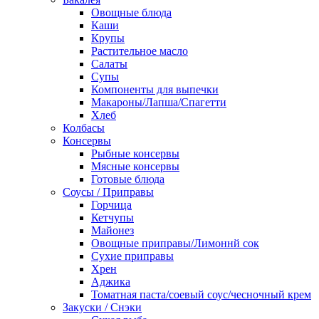
Овощные блюда
Каши
Крупы
Растительное масло
Салаты
Супы
Компоненты для выпечки
Макароны/Лапша/Спагетти
Хлеб
Колбасы
Консервы
Рыбные консервы
Мясные консервы
Готовые блюда
Соусы / Приправы
Горчица
Кетчупы
Майонез
Овощные приправы/Лимоннй сок
Сухие приправы
Хрен
Аджика
Томатная паста/соевый соус/чесночный крем
Закуски / Снэки