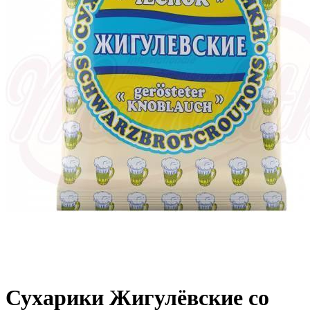
Сухарики Жигулёвские со