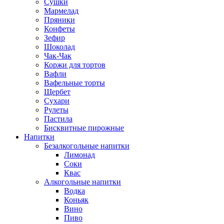
Сушки
Мармелад
Пряники
Конфеты
Зефир
Шоколад
Чак-Чак
Коржи для тортов
Вафли
Вафельные торты
Щербет
Сухари
Рулеты
Пастила
Бисквитные пирожные
Напитки
Безалкогольные напитки
Лимонад
Соки
Квас
Алкогольные напитки
Водка
Коньяк
Вино
Пиво