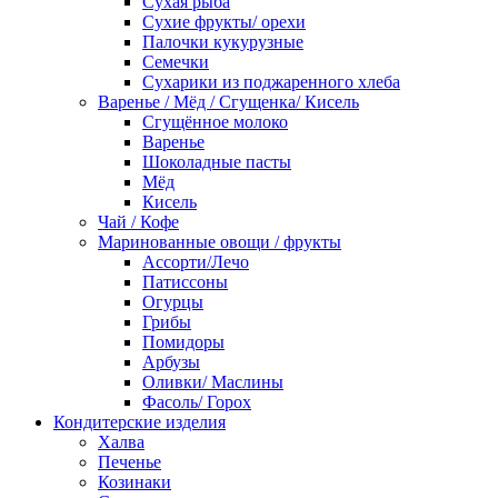
Сухая рыба
Сухие фрукты/ орехи
Палочки кукурузные
Семечки
Сухарики из поджаренного хлеба
Варенье / Мёд / Сгущенка/ Кисель
Сгущённое молоко
Варенье
Шоколадные пасты
Мёд
Кисель
Чай / Кофе
Маринованные овощи / фрукты
Ассорти/Лечо
Патиссоны
Огурцы
Грибы
Помидоры
Арбузы
Оливки/ Маслины
Фасоль/ Горох
Кондитерские изделия
Халва
Печенье
Козинаки