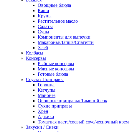
Овощные блюда
Каши
Крупы
Растительное масло
Салаты
Супы
Компоненты для выпечки
Макароны/Лапша/Спагетти
Хлеб
Колбасы
Консервы
Рыбные консервы
Мясные консервы
Готовые блюда
Соусы / Приправы
Горчица
Кетчупы
Майонез
Овощные приправы/Лимоннй сок
Сухие приправы
Хрен
Аджика
Томатная паста/соевый соус/чесночный крем
Закуски / Снэки