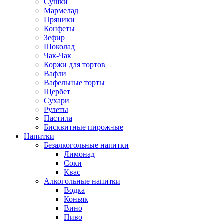
Сушки
Мармелад
Пряники
Конфеты
Зефир
Шоколад
Чак-Чак
Коржи для тортов
Вафли
Вафельные торты
Щербет
Сухари
Рулеты
Пастила
Бисквитные пирожные
Напитки
Безалкогольные напитки
Лимонад
Соки
Квас
Алкогольные напитки
Водка
Коньяк
Вино
Пиво