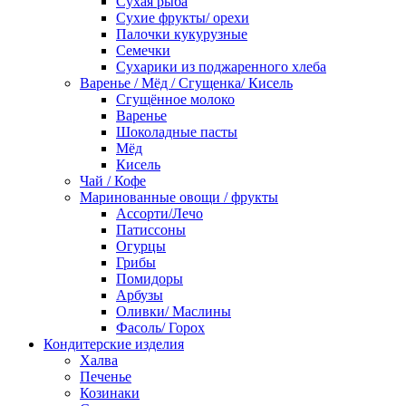
Сухая рыба
Сухие фрукты/ орехи
Палочки кукурузные
Семечки
Сухарики из поджаренного хлеба
Варенье / Мёд / Сгущенка/ Кисель
Сгущённое молоко
Варенье
Шоколадные пасты
Мёд
Кисель
Чай / Кофе
Маринованные овощи / фрукты
Ассорти/Лечо
Патиссоны
Огурцы
Грибы
Помидоры
Арбузы
Оливки/ Маслины
Фасоль/ Горох
Кондитерские изделия
Халва
Печенье
Козинаки