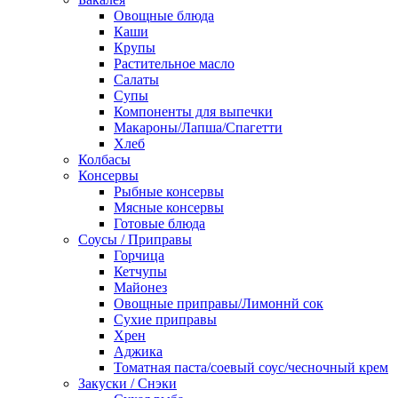
Овощные блюда
Каши
Крупы
Растительное масло
Салаты
Супы
Компоненты для выпечки
Макароны/Лапша/Спагетти
Хлеб
Колбасы
Консервы
Рыбные консервы
Мясные консервы
Готовые блюда
Соусы / Приправы
Горчица
Кетчупы
Майонез
Овощные приправы/Лимоннй сок
Сухие приправы
Хрен
Аджика
Томатная паста/соевый соус/чесночный крем
Закуски / Снэки