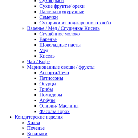
Сухая рыба
Сухие фрукты/ орехи
Палочки кукурузные
Семечки
Сухарики из поджаренного хлеба
Варенье / Мёд / Сгущенка/ Кисель
Сгущённое молоко
Варенье
Шоколадные пасты
Мёд
Кисель
Чай / Кофе
Маринованные овощи / фрукты
Ассорти/Лечо
Патиссоны
Огурцы
Грибы
Помидоры
Арбузы
Оливки/ Маслины
Фасоль/ Горох
Кондитерские изделия
Халва
Печенье
Козинаки