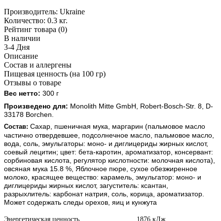
Производитель:
Ukraine
Количество:
0.3 кг.
Рейтинг товара (0)
В наличии
3-4 Дня
Описание
Состав и аллергены
Пищевая ценность (на 100 гр)
Отзывы о товаре
Вес нетто:
 300 г
Произведено для:
Monolith Mitte GmbH, Robert-Bosch-Str. 8, D-
33178 Borchen.
Сахар, пшеничная мука, маргарин (пальмовое масло
Состав:
частично отвердевшее, подсолнечное масло, пальмовое масло,
вода, соль, эмульгаторы: моно- и диглицериды жирных кислот,
соевый лецитин; цвет: бета-каротин, ароматизатор, консервант:
сорбиновая кислота, регулятор кислотности: молочная кислота),
овсяная мука 15.8 %, Яблочное пюре, сухое обезжиренное
молоко, красящее вещество: карамель, эмульгатор: моно- и
диглицериды жирных кислот, загуститель: ксантан,
разрыхлитель: карбонат натрия, соль, корица, ароматизатор.
Может содержать следы орехов, яиц и кунжута
Энергетическая ценность 1876 кДж