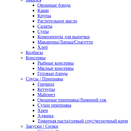
Овощные блюда
Каши
Крупы
Растительное масло
Салаты
Супы
Компоненты для выпечки
Макароны/Лапша/Спагетти
Хлеб
Колбасы
Консервы
Рыбные консервы
Мясные консервы
Готовые блюда
Соусы / Приправы
Горчица
Кетчупы
Майонез
Овощные приправы/Лимоннй сок
Сухие приправы
Хрен
Аджика
Томатная паста/соевый соус/чесночный крем
Закуски / Снэки