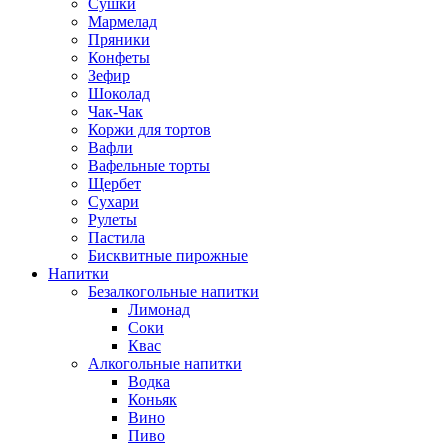
Сушки
Мармелад
Пряники
Конфеты
Зефир
Шоколад
Чак-Чак
Коржи для тортов
Вафли
Вафельные торты
Щербет
Сухари
Рулеты
Пастила
Бисквитные пирожные
Напитки
Безалкогольные напитки
Лимонад
Соки
Квас
Алкогольные напитки
Водка
Коньяк
Вино
Пиво