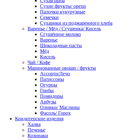
Сухая рыба
Сухие фрукты/ орехи
Палочки кукурузные
Семечки
Сухарики из поджаренного хлеба
Варенье / Мёд / Сгущенка/ Кисель
Сгущённое молоко
Варенье
Шоколадные пасты
Мёд
Кисель
Чай / Кофе
Маринованные овощи / фрукты
Ассорти/Лечо
Патиссоны
Огурцы
Грибы
Помидоры
Арбузы
Оливки/ Маслины
Фасоль/ Горох
Кондитерские изделия
Халва
Печенье
Козинаки