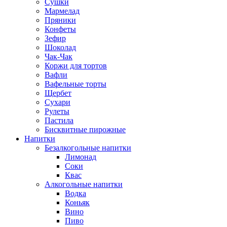
Сушки
Мармелад
Пряники
Конфеты
Зефир
Шоколад
Чак-Чак
Коржи для тортов
Вафли
Вафельные торты
Щербет
Сухари
Рулеты
Пастила
Бисквитные пирожные
Напитки
Безалкогольные напитки
Лимонад
Соки
Квас
Алкогольные напитки
Водка
Коньяк
Вино
Пиво