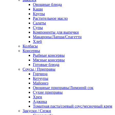
Овощные блюда
Каши
Крупы
Растительное масло
Салаты
Супы
Компоненты для выпечки
Макароны/Лапша/Спагетти
Хлеб
Колбасы
Консервы
Рыбные консервы
Мясные консервы
Готовые блюда
Соусы / Приправы
Горчица
Кетчупы
Майонез
Овощные приправы/Лимоннй сок
Сухие приправы
Хрен
Аджика
Томатная паста/соевый соус/чесночный крем
Закуски / Снэки