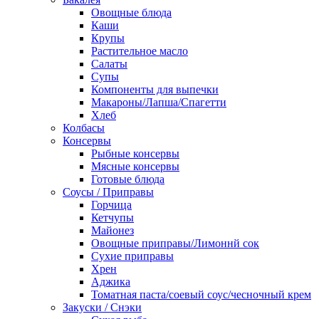
Овощные блюда
Каши
Крупы
Растительное масло
Салаты
Супы
Компоненты для выпечки
Макароны/Лапша/Спагетти
Хлеб
Колбасы
Консервы
Рыбные консервы
Мясные консервы
Готовые блюда
Соусы / Приправы
Горчица
Кетчупы
Майонез
Овощные приправы/Лимоннй сок
Сухие приправы
Хрен
Аджика
Томатная паста/соевый соус/чесночный крем
Закуски / Снэки