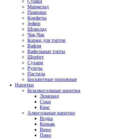
Сушки
Мармелад
Пряники
Конфеты
Зефир
Шоколад
Чак-Чак
Коржи для тортов
Вафли
Вафельные торты
Щербет
Сухари
Рулеты
Пастила
Бисквитные пирожные
Напитки
Безалкогольные напитки
Лимонад
Соки
Квас
Алкогольные напитки
Водка
Коньяк
Вино
Пиво