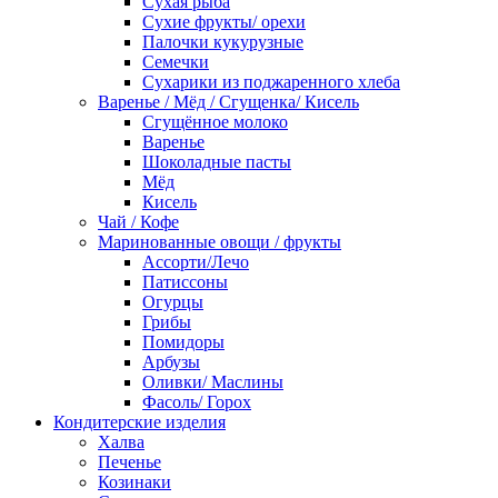
Сухая рыба
Сухие фрукты/ орехи
Палочки кукурузные
Семечки
Сухарики из поджаренного хлеба
Варенье / Мёд / Сгущенка/ Кисель
Сгущённое молоко
Варенье
Шоколадные пасты
Мёд
Кисель
Чай / Кофе
Маринованные овощи / фрукты
Ассорти/Лечо
Патиссоны
Огурцы
Грибы
Помидоры
Арбузы
Оливки/ Маслины
Фасоль/ Горох
Кондитерские изделия
Халва
Печенье
Козинаки