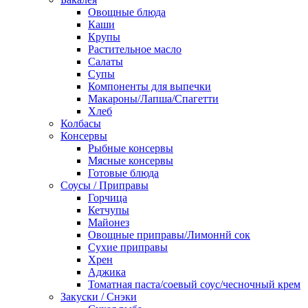
Овощные блюда
Каши
Крупы
Растительное масло
Салаты
Супы
Компоненты для выпечки
Макароны/Лапша/Спагетти
Хлеб
Колбасы
Консервы
Рыбные консервы
Мясные консервы
Готовые блюда
Соусы / Приправы
Горчица
Кетчупы
Майонез
Овощные приправы/Лимоннй сок
Сухие приправы
Хрен
Аджика
Томатная паста/соевый соус/чесночный крем
Закуски / Снэки