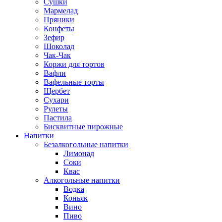
Сушки
Мармелад
Пряники
Конфеты
Зефир
Шоколад
Чак-Чак
Коржи для тортов
Вафли
Вафельные торты
Щербет
Сухари
Рулеты
Пастила
Бисквитные пирожные
Напитки
Безалкогольные напитки
Лимонад
Соки
Квас
Алкогольные напитки
Водка
Коньяк
Вино
Пиво