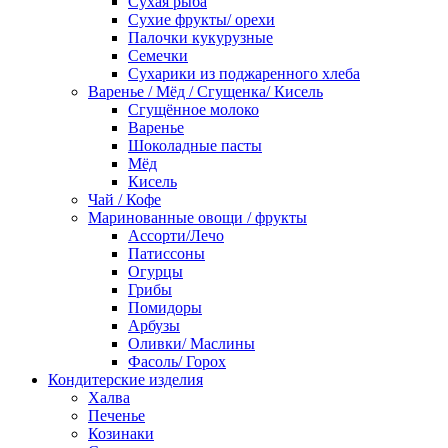
Сухая рыба
Сухие фрукты/ орехи
Палочки кукурузные
Семечки
Сухарики из поджаренного хлеба
Варенье / Мёд / Сгущенка/ Кисель
Сгущённое молоко
Варенье
Шоколадные пасты
Мёд
Кисель
Чай / Кофе
Маринованные овощи / фрукты
Ассорти/Лечо
Патиссоны
Огурцы
Грибы
Помидоры
Арбузы
Оливки/ Маслины
Фасоль/ Горох
Кондитерские изделия
Халва
Печенье
Козинаки