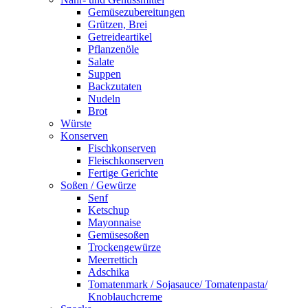
Gemüsezubereitungen
Grützen, Brei
Getreideartikel
Pflanzenöle
Salate
Suppen
Backzutaten
Nudeln
Brot
Würste
Konserven
Fischkonserven
Fleischkonserven
Fertige Gerichte
Soßen / Gewürze
Senf
Ketschup
Mayonnaise
Gemüsesoßen
Trockengewürze
Meerrettich
Adschika
Tomatenmark / Sojasauce/ Tomatenpasta/
Knoblauchcreme