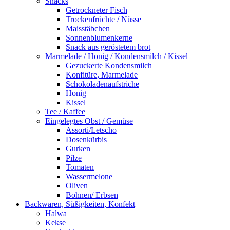
Snacks
Getrockneter Fisch
Trockenfrüchte / Nüsse
Maisstäbchen
Sonnenblumenkerne
Snack aus geröstetem brot
Marmelade / Honig / Kondensmilch / Kissel
Gezuckerte Kondensmilch
Konfitüre, Marmelade
Schokoladenaufstriche
Honig
Kissel
Tee / Kaffee
Eingelegtes Obst / Gemüse
Assorti/Letscho
Dosenkürbis
Gurken
Pilze
Tomaten
Wassermelone
Oliven
Bohnen/ Erbsen
Backwaren, Süßigkeiten, Konfekt
Halwa
Kekse