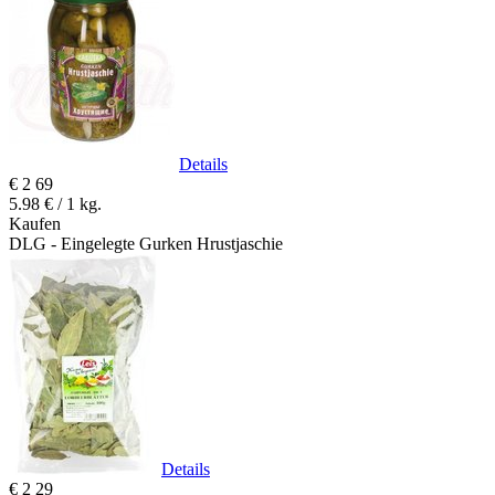
Details
€
2
69
5.98 € / 1 kg.
Kaufen
DLG - Eingelegte Gurken Hrustjaschie
Details
€
2
29