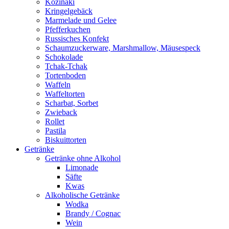
Kozinaki
Kringelgebäck
Marmelade und Gelee
Pfefferkuchen
Russisches Konfekt
Schaumzuckerware, Marshmallow, Mäusespeck
Schokolade
Tchak-Tchak
Tortenboden
Waffeln
Waffeltorten
Scharbat, Sorbet
Zwieback
Rollet
Pastila
Biskuittorten
Getränke
Getränke ohne Alkohol
Limonade
Säfte
Kwas
Alkoholische Getränke
Wodka
Brandy / Cognac
Wein