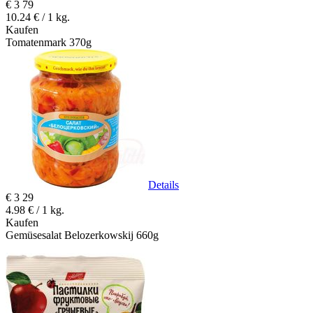
€
3
79
10.24 € / 1 kg.
Kaufen
Tomatenmark 370g
Details
€
3
29
4.98 € / 1 kg.
Kaufen
Gemüsesalat Belozerkowskij 660g