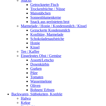
Snacks
Getrockneter Fisch
Trockenfrüchte / Nüsse
Maisstäbchen
Sonnenblumenkerne
Snack aus geröstetem brot
Marmelade / Honig / Kondensmilch / Kissel
Gezuckerte Kondensmilch
Konfitüre, Marmelade
Schokoladenaufstriche
Honig
Kissel
Tee / Kaffee
Eingelegtes Obst / Gemüse
Assorti/Letscho
Dosenkürbis
Gurken
Pilze
Tomaten
Wassermelone
Oliven
Bohnen/ Erbsen
Backwaren, Süßigkeiten, Konfekt
Halwa
Kekse