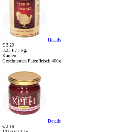
Details
€
3
29
8.23 € / 1 kg.
Kaufen
Geschmortes Putenfleisch 400g
Details
€
2
19
10.95 € / 1 kg.