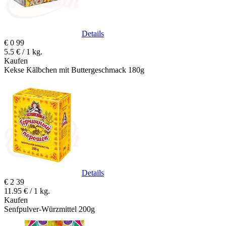
Details
€
0
99
5.5 € / 1 kg.
Kaufen
Kekse Kälbchen mit Buttergeschmack 180g
Details
€
2
39
11.95 € / 1 kg.
Kaufen
Senfpulver-Würzmittel 200g