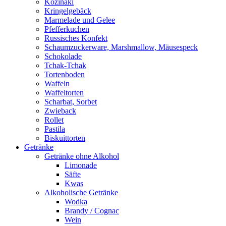
Kozinaki
Kringelgebäck
Marmelade und Gelee
Pfefferkuchen
Russisches Konfekt
Schaumzuckerware, Marshmallow, Mäusespeck
Schokolade
Tchak-Tchak
Tortenboden
Waffeln
Waffeltorten
Scharbat, Sorbet
Zwieback
Rollet
Pastila
Biskuittorten
Getränke
Getränke ohne Alkohol
Limonade
Säfte
Kwas
Alkoholische Getränke
Wodka
Brandy / Cognac
Wein