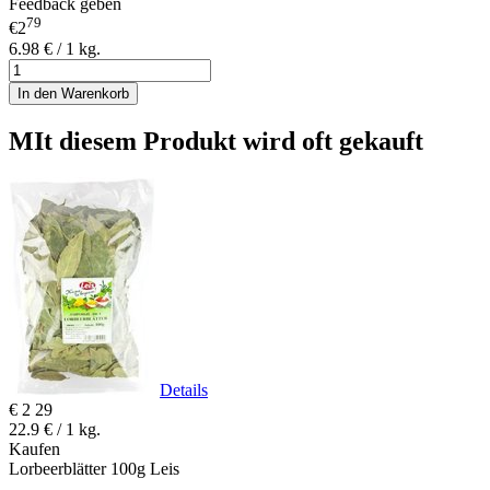
Feedback geben
79
€2
6.98 € / 1 kg.
In den Warenkorb
MIt diesem Produkt wird oft gekauft
Details
€
2
29
22.9 € / 1 kg.
Kaufen
Lorbeerblätter 100g Leis