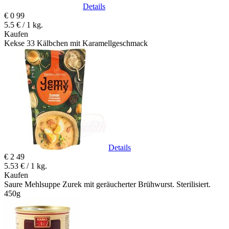
Details
€
0
99
5.5 € / 1 kg.
Kaufen
Kekse 33 Kälbchen mit Karamellgeschmack
Details
€
2
49
5.53 € / 1 kg.
Kaufen
Saure Mehlsuppe Zurek mit geräucherter Brühwurst. Sterilisiert.
450g