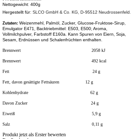
Nettogewicht: 400g
Hergestellt für:
SLCO GmbH & Co. KG, D-95512 Neudrossenfeld.
Weizenmehl, Palmöl, Zucker, Glucose-Fruktose-Sirup,
Zutaten:
Emulgator E471, Backtriebmittel: E503, E500; Aroma,
Vollmilchpulver, Farbstoff E160a. Kann Spuren von Eiern, Soja,
Sesam, Erdnüssen und Schalenfrüchten enthalten.
Brennwert 2058 kJ
Brennwert 492 kcal
Fett 24 g
Fett, davon gesättigte Fettsäuren 12 g
Kohlenhydrate 62 g
Davon Zucker 24 g
Eiweiß 5,9 g
Salz 0,11 g
Produkt jetzt als Erster bewerten