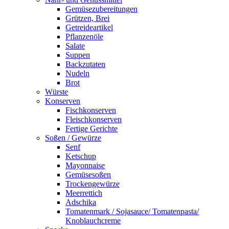
Gemüsezubereitungen
Grützen, Brei
Getreideartikel
Pflanzenöle
Salate
Suppen
Backzutaten
Nudeln
Brot
Würste
Konserven
Fischkonserven
Fleischkonserven
Fertige Gerichte
Soßen / Gewürze
Senf
Ketschup
Mayonnaise
Gemüsesoßen
Trockengewürze
Meerrettich
Adschika
Tomatenmark / Sojasauce/ Tomatenpasta/
Knoblauchcreme