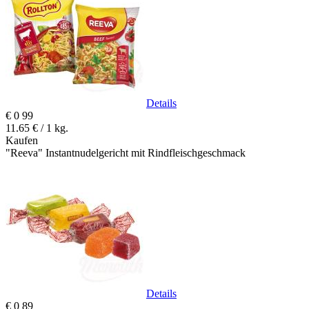
Details
€
0
99
11.65 € / 1 kg.
Kaufen
"Reeva" Instantnudelgericht mit Rindfleischgeschmack
Details
€
0
89