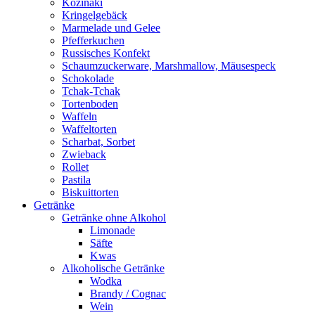
Kozinaki
Kringelgebäck
Marmelade und Gelee
Pfefferkuchen
Russisches Konfekt
Schaumzuckerware, Marshmallow, Mäusespeck
Schokolade
Tchak-Tchak
Tortenboden
Waffeln
Waffeltorten
Scharbat, Sorbet
Zwieback
Rollet
Pastila
Biskuittorten
Getränke
Getränke ohne Alkohol
Limonade
Säfte
Kwas
Alkoholische Getränke
Wodka
Brandy / Cognac
Wein