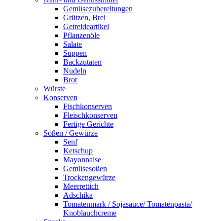
Gemüsezubereitungen
Grützen, Brei
Getreideartikel
Pflanzenöle
Salate
Suppen
Backzutaten
Nudeln
Brot
Würste
Konserven
Fischkonserven
Fleischkonserven
Fertige Gerichte
Soßen / Gewürze
Senf
Ketschup
Mayonnaise
Gemüsesoßen
Trockengewürze
Meerrettich
Adschika
Tomatenmark / Sojasauce/ Tomatenpasta/
Knoblauchcreme