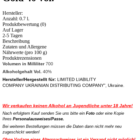
Hersteller:
Anzahl:
0.7 l.
Produktbewertung (0)
Auf Lager
2-5 Tagen
Beschreibung
Zutaten und Allergene
Nährwerte (pro 100 g)
Produktrezensionen
Volumen in Milliliter
700
Alkoholgehalt Vol.
40%
Hersteller/Hergestellt für:
LIMITED LIABILITY
COMPANY
UKRAINIAN DISTRIBUTING COMPANY", Ukraine.
Wir verkaufen keinen Alkohol an Jugendliche unter 18 Jahre!
Nach erfolgtem Kauf senden Sie uns bitte ein
Foto
oder eine Kopie
Ihres
Personalausweises/Passe.
Bei weiteren Bestellungen müssen die Daten dann
nicht mehr neu
zugeschickt werden!
Ohne Vorlage eines Altersnachweises ist ein Versand
nicht möglich!