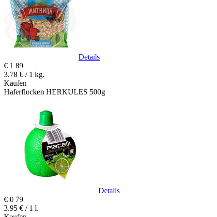
Details
€
1
89
3.78 € / 1 kg.
Kaufen
Haferflocken HERKULES 500g
Details
€
0
79
3.95 € / 1 l.
Kaufen