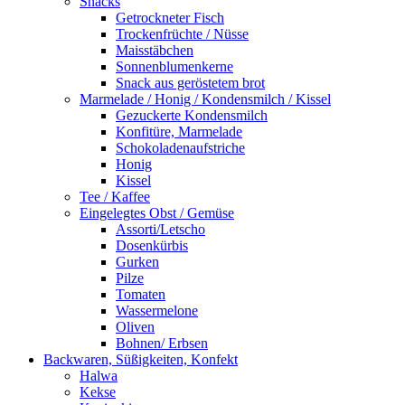
Snacks
Getrockneter Fisch
Trockenfrüchte / Nüsse
Maisstäbchen
Sonnenblumenkerne
Snack aus geröstetem brot
Marmelade / Honig / Kondensmilch / Kissel
Gezuckerte Kondensmilch
Konfitüre, Marmelade
Schokoladenaufstriche
Honig
Kissel
Tee / Kaffee
Eingelegtes Obst / Gemüse
Assorti/Letscho
Dosenkürbis
Gurken
Pilze
Tomaten
Wassermelone
Oliven
Bohnen/ Erbsen
Backwaren, Süßigkeiten, Konfekt
Halwa
Kekse