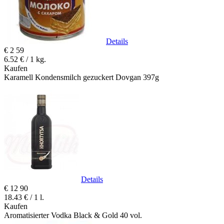
Details
€
2
59
6.52 € / 1 kg.
Kaufen
Karamell Kondensmilch gezuckert Dovgan 397g
Details
€
12
90
18.43 € / 1 l.
Kaufen
Aromatisierter Vodka Black & Gold 40 vol.