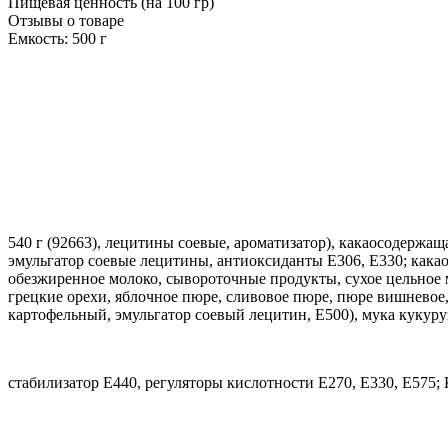
Пищевая ценность (на 100 гр)
Отзывы о товаре
Емкость: 500 г
540 г (92663), лецитины соевые, ароматизатор), какаосодержа
эмульгатор соевые лецитины, антиоксиданты Е306, Е330; какао
обезжиренное молоко, сывороточные продукты, сухое цельное м
грецкие орехи, яблочное пюре, сливовое пюре, пюре вишневое
картофельный, эмульгатор соевый лецитин, Е500), мука кукуру
стабилизатор Е440, регуляторы кислотности Е270, Е330, Е575