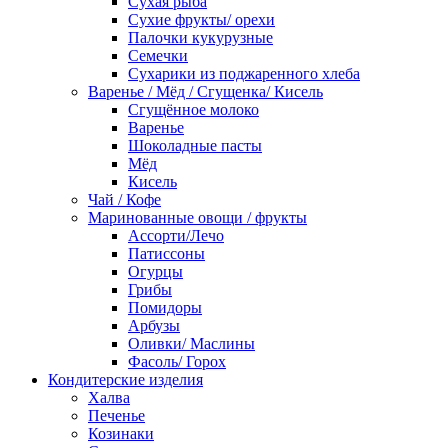
Сухая рыба
Сухие фрукты/ орехи
Палочки кукурузные
Семечки
Сухарики из поджаренного хлеба
Варенье / Мёд / Сгущенка/ Кисель
Сгущённое молоко
Варенье
Шоколадные пасты
Мёд
Кисель
Чай / Кофе
Маринованные овощи / фрукты
Ассорти/Лечо
Патиссоны
Огурцы
Грибы
Помидоры
Арбузы
Оливки/ Маслины
Фасоль/ Горох
Кондитерские изделия
Халва
Печенье
Козинаки