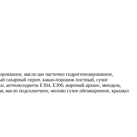
изированное, масло ши частично гидрогенизированное,
ный сахарный сироп, какао-порошок постный, сухое
хи, антиоксиданты Е304, Е306; жареный арахис, миндаль,
я, масло подсолнечное, молоко сухое обезжиренное, крахмал