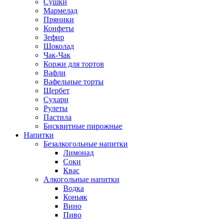
Сушки
Мармелад
Пряники
Конфеты
Зефир
Шоколад
Чак-Чак
Коржи для тортов
Вафли
Вафельные торты
Щербет
Сухари
Рулеты
Пастила
Бисквитные пирожные
Напитки
Безалкогольные напитки
Лимонад
Соки
Квас
Алкогольные напитки
Водка
Коньяк
Вино
Пиво