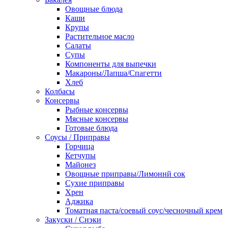
Овощные блюда
Каши
Крупы
Растительное масло
Салаты
Супы
Компоненты для выпечки
Макароны/Лапша/Спагетти
Хлеб
Колбасы
Консервы
Рыбные консервы
Мясные консервы
Готовые блюда
Соусы / Приправы
Горчица
Кетчупы
Майонез
Овощные приправы/Лимоннй сок
Сухие приправы
Хрен
Аджика
Томатная паста/соевый соус/чесночный крем
Закуски / Снэки