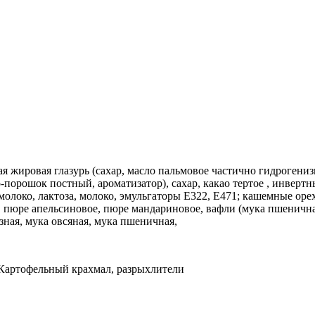
щая жировая глазурь (сахар, масло пальмовое частично гидроген
-порошок постный, ароматизатор), сахар, какао тертое , инверт
олоко, лактоза, молоко, эмульгаторы Е322, Е471; кашемные оре
, пюре апельсиновое, пюре мандариновое, вафли (мука пшенична
зная, мука овсяная, мука пшеничная,
; Картофельный крахмал, разрыхлители