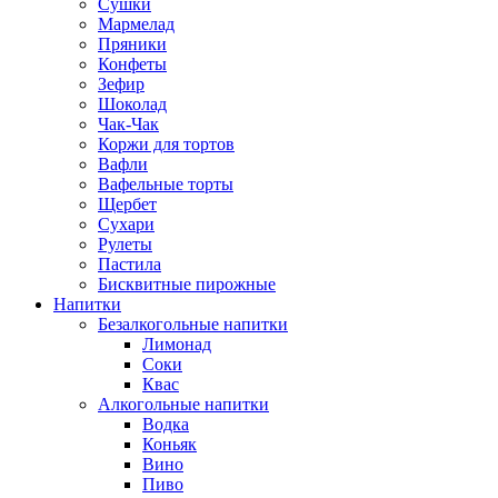
Сушки
Мармелад
Пряники
Конфеты
Зефир
Шоколад
Чак-Чак
Коржи для тортов
Вафли
Вафельные торты
Щербет
Сухари
Рулеты
Пастила
Бисквитные пирожные
Напитки
Безалкогольные напитки
Лимонад
Соки
Квас
Алкогольные напитки
Водка
Коньяк
Вино
Пиво