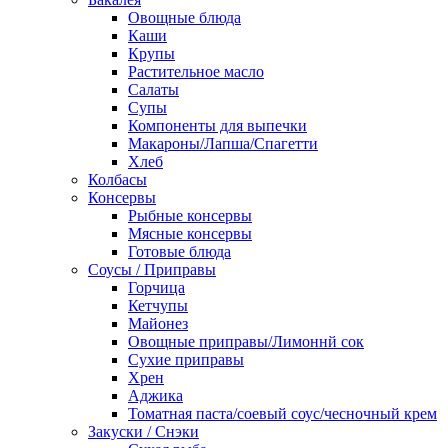
Овощные блюда
Каши
Крупы
Растительное масло
Салаты
Супы
Компоненты для выпечки
Макароны/Лапша/Спагетти
Хлеб
Колбасы
Консервы
Рыбные консервы
Мясные консервы
Готовые блюда
Соусы / Приправы
Горчица
Кетчупы
Майонез
Овощные приправы/Лимоннй сок
Сухие приправы
Хрен
Аджика
Томатная паста/соевый соус/чесночный крем
Закуски / Снэки