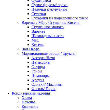
Сухая рыба
Сухие фрукты/ орехи
Палочки кукурузные
Семечки
Сухарики из поджаренного хлеба
Варенье / Мёд / Сгущенка/ Кисель
Сгущённое молоко
Варенье
Шоколадные пасты
Мёд
Кисель
Чай / Кофе
Маринованные овощи / фрукты
Ассорти/Лечо
Патиссоны
Огурцы
Грибы
Помидоры
Арбузы
Оливки/ Маслины
Фасоль/ Горох
Кондитерские изделия
Халва
Печенье
Козинаки