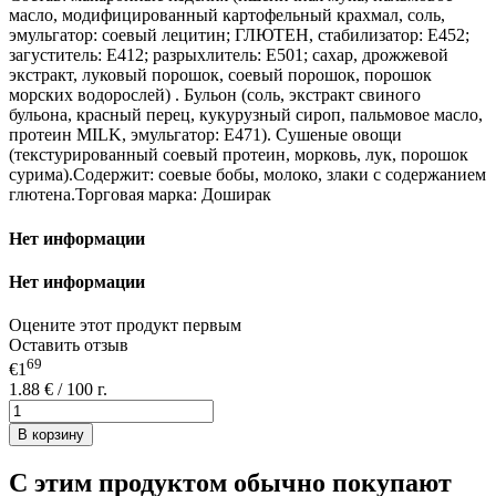
масло, модифицированный картофельный крахмал, соль,
эмульгатор: соевый лецитин; ГЛЮТЕН, стабилизатор: E452;
загуститель: E412; разрыхлитель: E501; сахар, дрожжевой
экстракт, луковый порошок, соевый порошок, порошок
морских водорослей) . Бульон (соль, экстракт свиного
бульона, красный перец, кукурузный сироп, пальмовое масло,
протеин MILK, эмульгатор: E471). Сушеные овощи
(текстурированный соевый протеин, морковь, лук, порошок
сурима).Содержит: соевые бобы, молоко, злаки с содержанием
глютена.Торговая марка: Доширак
Нет информации
Нет информации
Оцените этот продукт первым
Оставить отзыв
69
€1
1.88 € / 100 г.
В корзину
С этим продуктом обычно покупают