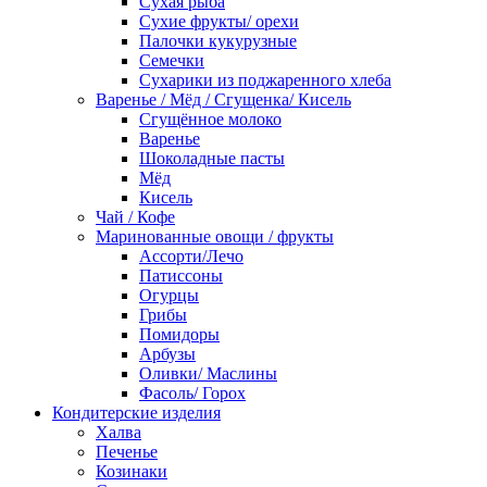
Сухая рыба
Сухие фрукты/ орехи
Палочки кукурузные
Семечки
Сухарики из поджаренного хлеба
Варенье / Мёд / Сгущенка/ Кисель
Сгущённое молоко
Варенье
Шоколадные пасты
Мёд
Кисель
Чай / Кофе
Маринованные овощи / фрукты
Ассорти/Лечо
Патиссоны
Огурцы
Грибы
Помидоры
Арбузы
Оливки/ Маслины
Фасоль/ Горох
Кондитерские изделия
Халва
Печенье
Козинаки