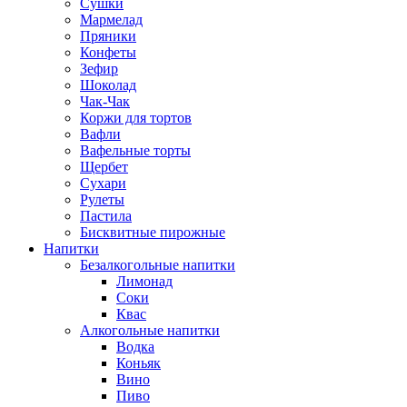
Сушки
Мармелад
Пряники
Конфеты
Зефир
Шоколад
Чак-Чак
Коржи для тортов
Вафли
Вафельные торты
Щербет
Сухари
Рулеты
Пастила
Бисквитные пирожные
Напитки
Безалкогольные напитки
Лимонад
Соки
Квас
Алкогольные напитки
Водка
Коньяк
Вино
Пиво