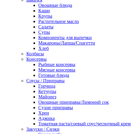
Овощные блюда
Каши
Крупы
Растительное масло
Салаты
Супы
Компоненты для выпечки
Макароны/Лапша/Спагетти
Хлеб
Колбасы
Консервы
Рыбные консервы
Мясные консервы
Готовые блюда
Соусы / Приправы
Горчица
Кетчупы
Майонез
Овощные приправы/Лимоннй сок
Сухие приправы
Хрен
Аджика
Томатная паста/соевый соус/чесночный крем
Закуски / Снэки