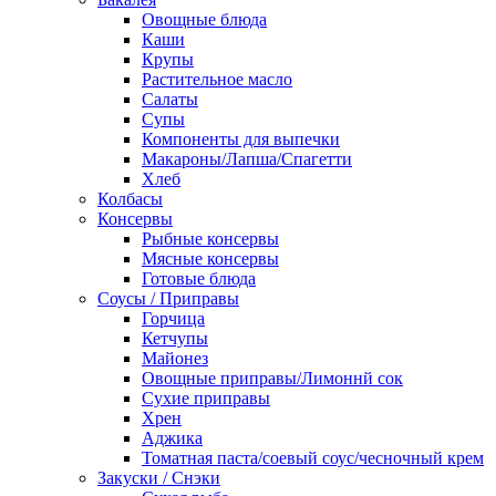
Овощные блюда
Каши
Крупы
Растительное масло
Салаты
Супы
Компоненты для выпечки
Макароны/Лапша/Спагетти
Хлеб
Колбасы
Консервы
Рыбные консервы
Мясные консервы
Готовые блюда
Соусы / Приправы
Горчица
Кетчупы
Майонез
Овощные приправы/Лимоннй сок
Сухие приправы
Хрен
Аджика
Томатная паста/соевый соус/чесночный крем
Закуски / Снэки