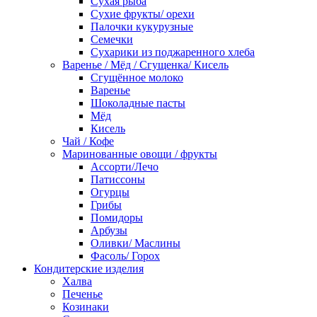
Сухая рыба
Сухие фрукты/ орехи
Палочки кукурузные
Семечки
Сухарики из поджаренного хлеба
Варенье / Мёд / Сгущенка/ Кисель
Сгущённое молоко
Варенье
Шоколадные пасты
Мёд
Кисель
Чай / Кофе
Маринованные овощи / фрукты
Ассорти/Лечо
Патиссоны
Огурцы
Грибы
Помидоры
Арбузы
Оливки/ Маслины
Фасоль/ Горох
Кондитерские изделия
Халва
Печенье
Козинаки