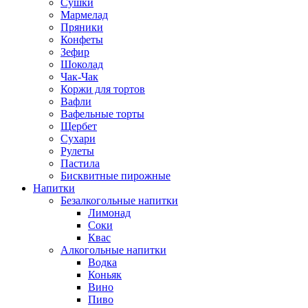
Сушки
Мармелад
Пряники
Конфеты
Зефир
Шоколад
Чак-Чак
Коржи для тортов
Вафли
Вафельные торты
Щербет
Сухари
Рулеты
Пастила
Бисквитные пирожные
Напитки
Безалкогольные напитки
Лимонад
Соки
Квас
Алкогольные напитки
Водка
Коньяк
Вино
Пиво