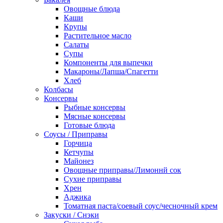
Овощные блюда
Каши
Крупы
Растительное масло
Салаты
Супы
Компоненты для выпечки
Макароны/Лапша/Спагетти
Хлеб
Колбасы
Консервы
Рыбные консервы
Мясные консервы
Готовые блюда
Соусы / Приправы
Горчица
Кетчупы
Майонез
Овощные приправы/Лимоннй сок
Сухие приправы
Хрен
Аджика
Томатная паста/соевый соус/чесночный крем
Закуски / Снэки