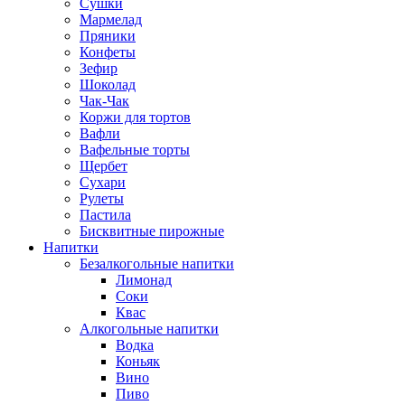
Сушки
Мармелад
Пряники
Конфеты
Зефир
Шоколад
Чак-Чак
Коржи для тортов
Вафли
Вафельные торты
Щербет
Сухари
Рулеты
Пастила
Бисквитные пирожные
Напитки
Безалкогольные напитки
Лимонад
Соки
Квас
Алкогольные напитки
Водка
Коньяк
Вино
Пиво