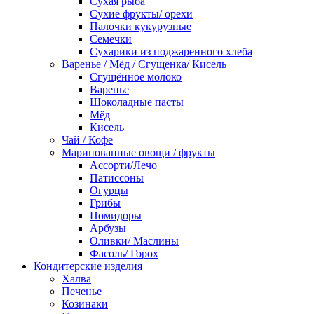
Сухая рыба
Сухие фрукты/ орехи
Палочки кукурузные
Семечки
Сухарики из поджаренного хлеба
Варенье / Мёд / Сгущенка/ Кисель
Сгущённое молоко
Варенье
Шоколадные пасты
Мёд
Кисель
Чай / Кофе
Маринованные овощи / фрукты
Ассорти/Лечо
Патиссоны
Огурцы
Грибы
Помидоры
Арбузы
Оливки/ Маслины
Фасоль/ Горох
Кондитерские изделия
Халва
Печенье
Козинаки