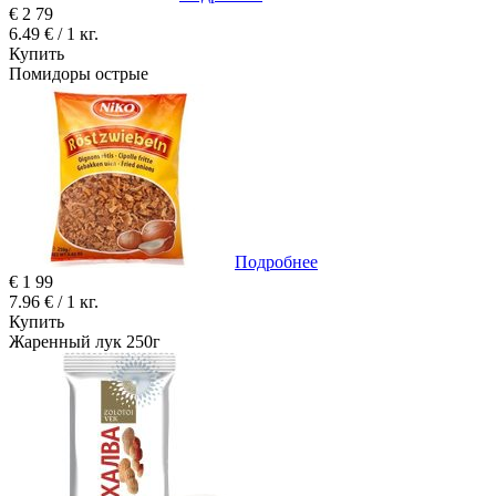
€
2
79
6.49 € / 1 кг.
Купить
Помидоры острые
Подробнее
€
1
99
7.96 € / 1 кг.
Купить
Жаренный лук 250г