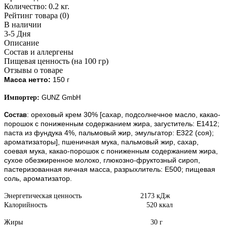
Количество:
0.2 кг.
Рейтинг товара (0)
В наличии
3-5 Дня
Описание
Состав и аллергены
Пищевая ценность (на 100 гр)
Отзывы о товаре
Масса нетто:
150 г
Импортер:
GUNZ GmbH
: ореховый крем 30% [сахар, подсолнечное масло, какао-
Состав
порошок с пониженным содержанием жира, загуститель: Е1412;
паста из фундука 4%, пальмовый жир, эмульгатор: Е322 (соя);
ароматизаторы], пшеничная мука, пальмовый жир, сахар,
соевая мука, какао-порошок с пониженным содержанием жира,
сухое обезжиренное молоко, глюкозно-фруктозный сироп,
пастеризованная яичная масса, разрыхлитель: Е500; пищевая
соль, ароматизатор.
Энергетическая ценность 2173 кДж
Калорийность 520 ккал
Жиры 30 г