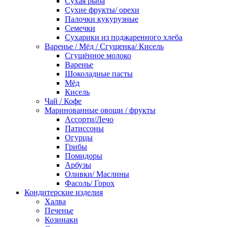
Сухая рыба
Сухие фрукты/ орехи
Палочки кукурузные
Семечки
Сухарики из поджаренного хлеба
Варенье / Мёд / Сгущенка/ Кисель
Сгущённое молоко
Варенье
Шоколадные пасты
Мёд
Кисель
Чай / Кофе
Маринованные овощи / фрукты
Ассорти/Лечо
Патиссоны
Огурцы
Грибы
Помидоры
Арбузы
Оливки/ Маслины
Фасоль/ Горох
Кондитерские изделия
Халва
Печенье
Козинаки