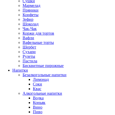
Сушки
Мармелад
Пряники
Конфеты
Зефир
Шоколад
Чак-Чак
Коржи для тортов
Вафли
Вафельные торты
Щербет
Сухари
Рулеты
Пастила
Бисквитные пирожные
Напитки
Безалкогольные напитки
Лимонад
Соки
Квас
Алкогольные напитки
Водка
Коньяк
Вино
Пиво