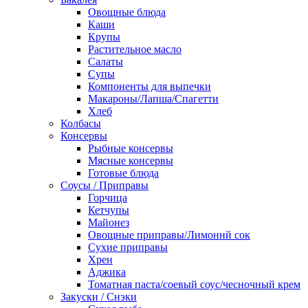
Овощные блюда
Каши
Крупы
Растительное масло
Салаты
Супы
Компоненты для выпечки
Макароны/Лапша/Спагетти
Хлеб
Колбасы
Консервы
Рыбные консервы
Мясные консервы
Готовые блюда
Соусы / Приправы
Горчица
Кетчупы
Майонез
Овощные приправы/Лимоннй сок
Сухие приправы
Хрен
Аджика
Томатная паста/соевый соус/чесночный крем
Закуски / Снэки