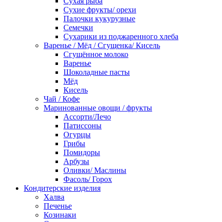
Сухая рыба
Сухие фрукты/ орехи
Палочки кукурузные
Семечки
Сухарики из поджаренного хлеба
Варенье / Мёд / Сгущенка/ Кисель
Сгущённое молоко
Варенье
Шоколадные пасты
Мёд
Кисель
Чай / Кофе
Маринованные овощи / фрукты
Ассорти/Лечо
Патиссоны
Огурцы
Грибы
Помидоры
Арбузы
Оливки/ Маслины
Фасоль/ Горох
Кондитерские изделия
Халва
Печенье
Козинаки