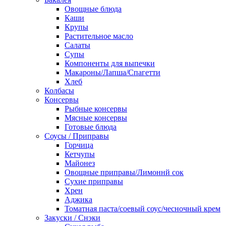
Овощные блюда
Каши
Крупы
Растительное масло
Салаты
Супы
Компоненты для выпечки
Макароны/Лапша/Спагетти
Хлеб
Колбасы
Консервы
Рыбные консервы
Мясные консервы
Готовые блюда
Соусы / Приправы
Горчица
Кетчупы
Майонез
Овощные приправы/Лимоннй сок
Сухие приправы
Хрен
Аджика
Томатная паста/соевый соус/чесночный крем
Закуски / Снэки