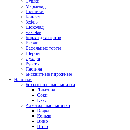
Сушки
Мармелад
Пряники
Конфеты
Зефир
Шоколад
Чак-Чак
Коржи для тортов
Вафли
Вафельные торты
Щербет
Сухари
Рулеты
Пастила
Бисквитные пирожные
Напитки
Безалкогольные напитки
Лимонад
Соки
Квас
Алкогольные напитки
Водка
Коньяк
Вино
Пиво