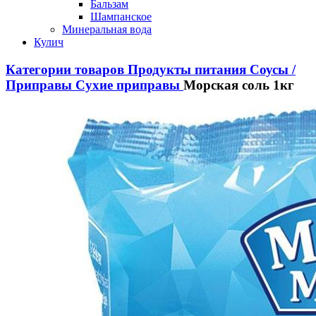
Бальзам
Шампанское
Минеральная вода
Кулич
Категории товаров
Продукты питания
Соусы /
Приправы
Сухие приправы
Морская соль 1кг