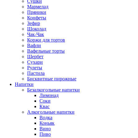
Сушки
Мармелад
Пряники
Конфеты
Зефир
Шоколад
Чак-Чак
Коржи для тортов
Вафли
Вафельные торты
Щербет
Сухари
Рулеты
Пастила
Бисквитные пирожные
Напитки
Безалкогольные напитки
Лимонад
Соки
Квас
Алкогольные напитки
Водка
Коньяк
Вино
Пиво