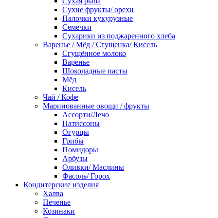
Сухая рыба
Сухие фрукты/ орехи
Палочки кукурузные
Семечки
Сухарики из поджаренного хлеба
Варенье / Мёд / Сгущенка/ Кисель
Сгущённое молоко
Варенье
Шоколадные пасты
Мёд
Кисель
Чай / Кофе
Маринованные овощи / фрукты
Ассорти/Лечо
Патиссоны
Огурцы
Грибы
Помидоры
Арбузы
Оливки/ Маслины
Фасоль/ Горох
Кондитерские изделия
Халва
Печенье
Козинаки