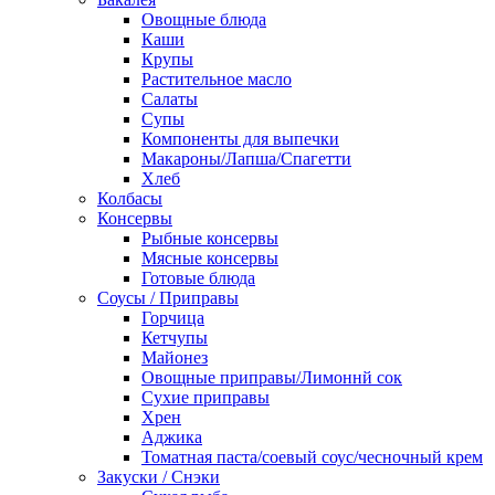
Овощные блюда
Каши
Крупы
Растительное масло
Салаты
Супы
Компоненты для выпечки
Макароны/Лапша/Спагетти
Хлеб
Колбасы
Консервы
Рыбные консервы
Мясные консервы
Готовые блюда
Соусы / Приправы
Горчица
Кетчупы
Майонез
Овощные приправы/Лимоннй сок
Сухие приправы
Хрен
Аджика
Томатная паста/соевый соус/чесночный крем
Закуски / Снэки