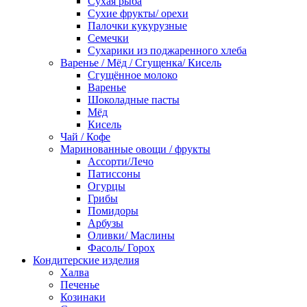
Сухая рыба
Сухие фрукты/ орехи
Палочки кукурузные
Семечки
Сухарики из поджаренного хлеба
Варенье / Мёд / Сгущенка/ Кисель
Сгущённое молоко
Варенье
Шоколадные пасты
Мёд
Кисель
Чай / Кофе
Маринованные овощи / фрукты
Ассорти/Лечо
Патиссоны
Огурцы
Грибы
Помидоры
Арбузы
Оливки/ Маслины
Фасоль/ Горох
Кондитерские изделия
Халва
Печенье
Козинаки