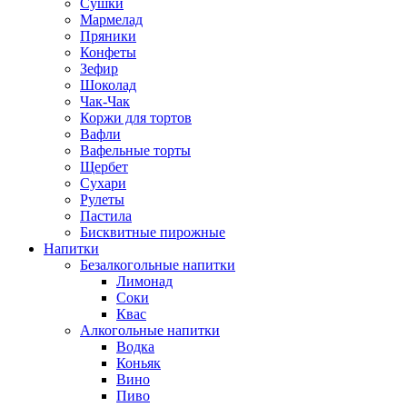
Сушки
Мармелад
Пряники
Конфеты
Зефир
Шоколад
Чак-Чак
Коржи для тортов
Вафли
Вафельные торты
Щербет
Сухари
Рулеты
Пастила
Бисквитные пирожные
Напитки
Безалкогольные напитки
Лимонад
Соки
Квас
Алкогольные напитки
Водка
Коньяк
Вино
Пиво