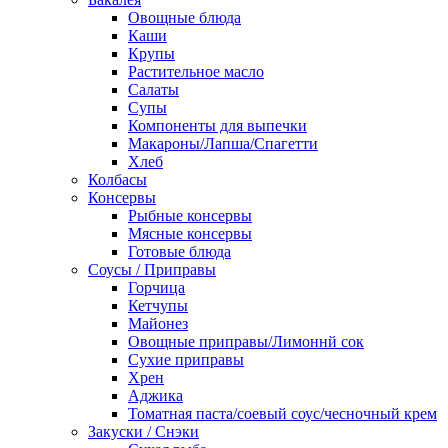
Овощные блюда
Каши
Крупы
Растительное масло
Салаты
Супы
Компоненты для выпечки
Макароны/Лапша/Спагетти
Хлеб
Колбасы
Консервы
Рыбные консервы
Мясные консервы
Готовые блюда
Соусы / Приправы
Горчица
Кетчупы
Майонез
Овощные приправы/Лимоннй сок
Сухие приправы
Хрен
Аджика
Томатная паста/соевый соус/чесночный крем
Закуски / Снэки