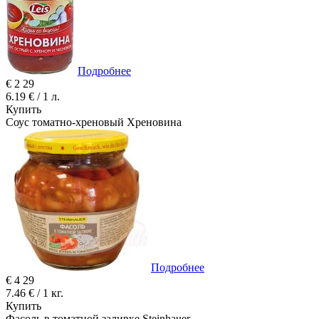
Подробнее
€
2
29
6.19 € / 1 л.
Купить
Соус томатно-хреновый Хреновина
Подробнее
€
4
29
7.46 € / 1 кг.
Купить
Фасоль в томатной заливке Steinhauer