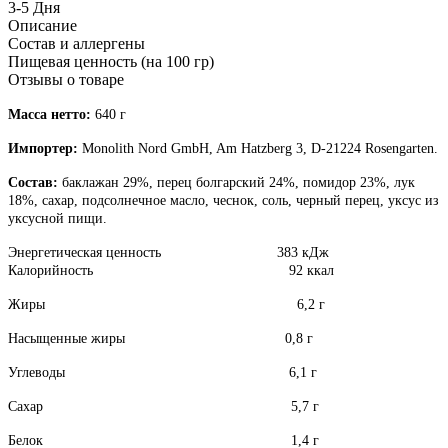
3-5 Дня
Описание
Состав и аллергены
Пищевая ценность (на 100 гр)
Отзывы о товаре
Масса нетто:
640 г
Импортер:
Monolith Nord GmbH, Am Hatzberg 3, D-21224 Rosengarten.
Состав:
баклажан 29%, перец болгарский 24%, помидор 23%, лук
18%, сахар, подсолнечное масло, чеснок, соль, черный перец, у
ксус из
уксусной пищи.
Энергетическая ценность 383 кДж
Калорийность 92 ккал
Жиры 6,2 г
Насыщенные жиры 0,8 г
Углеводы 6,1 г
Сахар 5,7 г
Белок 1,4 г