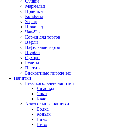
Сушки
Мармелад
Пряники
Конфеты
Зефир
Шоколад
Чак-Чак
Коржи для тортов
Вафли
Вафельные торты
Щербет
Сухари
Рулеты
Пастила
Бисквитные пирожные
Напитки
Безалкогольные напитки
Лимонад
Соки
Квас
Алкогольные напитки
Водка
Коньяк
Вино
Пиво