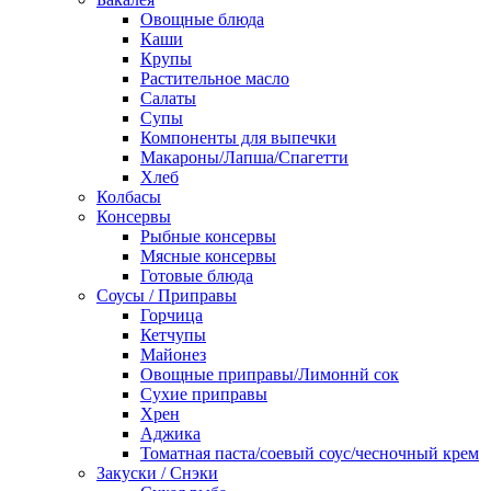
Овощные блюда
Каши
Крупы
Растительное масло
Салаты
Супы
Компоненты для выпечки
Макароны/Лапша/Спагетти
Хлеб
Колбасы
Консервы
Рыбные консервы
Мясные консервы
Готовые блюда
Соусы / Приправы
Горчица
Кетчупы
Майонез
Овощные приправы/Лимоннй сок
Сухие приправы
Хрен
Аджика
Томатная паста/соевый соус/чесночный крем
Закуски / Снэки