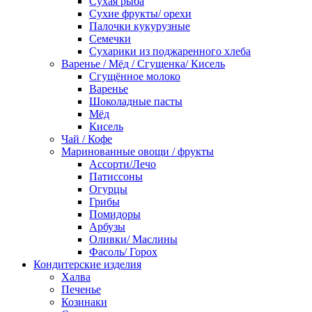
Сухая рыба
Сухие фрукты/ орехи
Палочки кукурузные
Семечки
Сухарики из поджаренного хлеба
Варенье / Мёд / Сгущенка/ Кисель
Сгущённое молоко
Варенье
Шоколадные пасты
Мёд
Кисель
Чай / Кофе
Маринованные овощи / фрукты
Ассорти/Лечо
Патиссоны
Огурцы
Грибы
Помидоры
Арбузы
Оливки/ Маслины
Фасоль/ Горох
Кондитерские изделия
Халва
Печенье
Козинаки