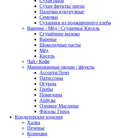
Сухая рыба
Сухие фрукты/ орехи
Палочки кукурузные
Семечки
Сухарики из поджаренного хлеба
Варенье / Мёд / Сгущенка/ Кисель
Сгущённое молоко
Варенье
Шоколадные пасты
Мёд
Кисель
Чай / Кофе
Маринованные овощи / фрукты
Ассорти/Лечо
Патиссоны
Огурцы
Грибы
Помидоры
Арбузы
Оливки/ Маслины
Фасоль/ Горох
Кондитерские изделия
Халва
Печенье
Козинаки