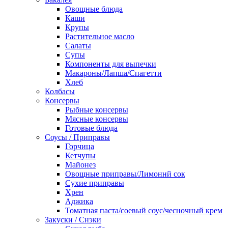
Овощные блюда
Каши
Крупы
Растительное масло
Салаты
Супы
Компоненты для выпечки
Макароны/Лапша/Спагетти
Хлеб
Колбасы
Консервы
Рыбные консервы
Мясные консервы
Готовые блюда
Соусы / Приправы
Горчица
Кетчупы
Майонез
Овощные приправы/Лимоннй сок
Сухие приправы
Хрен
Аджика
Томатная паста/соевый соус/чесночный крем
Закуски / Снэки