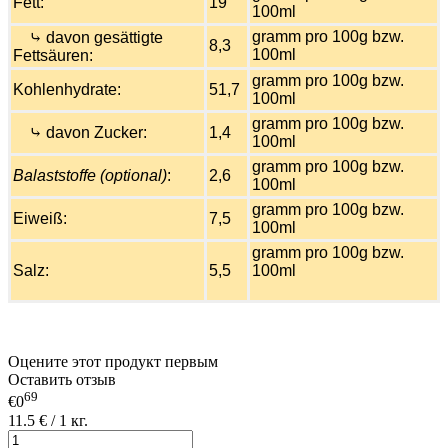
Fett:
19
100ml
gramm pro 100g bzw.
⤷ davon gesättigte
8,3
100ml
Fettsäuren:
gramm pro 100g bzw.
Kohlenhydrate:
51,7
100ml
gramm pro 100g bzw.
⤷ davon Zucker:
1,4
100ml
gramm pro 100g bzw.
Balaststoffe (optional)
:
2,6
100ml
gramm pro 100g bzw.
Eiweiß:
7,5
100ml
gramm pro 100g bzw.
Salz:
5,5
100ml
Оцените этот продукт первым
Оставить отзыв
69
€0
11.5 € / 1 кг.