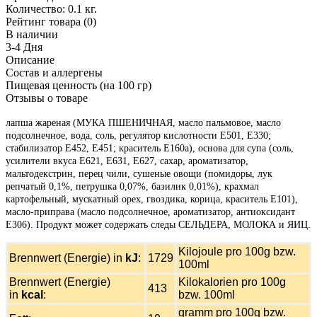
Количество:
0.1 кг.
Рейтинг товара (0)
В наличии
3-4 Дня
Описание
Состав и аллергены
Пищевая ценность (на 100 гр)
Отзывы о товаре
лапша жареная (МУКА ПШЕНИЧНАЯ, масло пальмовое, масло
подсолнечное, вода, соль, регулятор кислотности Е501, Е330;
стабилизатор Е452, Е451; краситель Е160а), основа для супа (соль,
усилители вкуса Е621, Е631, Е627, сахар, ароматизатор,
мальтодекстрин, перец чили, сушеные овощи (помидоры, лук
репчатый 0,1%, петрушка 0,07%, базилик 0,01%), крахмал
картофельный, мускатный орех, гвоздика, корица, краситель Е101),
масло-приправа (масло подсолнечное, ароматизатор, антиоксидант
Е306). Продукт может содержать следы СЕЛЬДЕРА, МОЛОКА и ЯИЦ.
Kilojoule pro 100g bzw.
Brennwert (Energie) in
kJ
:
1729
100ml
Brennwert (Energie)
Kilokalorien pro 100g
413
in
kcal
:
bzw. 100ml
gramm pro 100g bzw.