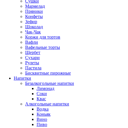
Сушки
Мармелад
Пряники
Конфеты
Зефир
Шоколад
Чак-Чак
Коржи для тортов
Вафли
Вафельные торты
Щербет
Сухари
Рулеты
Пастила
Бисквитные пирожные
Напитки
Безалкогольные напитки
Лимонад
Соки
Квас
Алкогольные напитки
Водка
Коньяк
Вино
Пиво