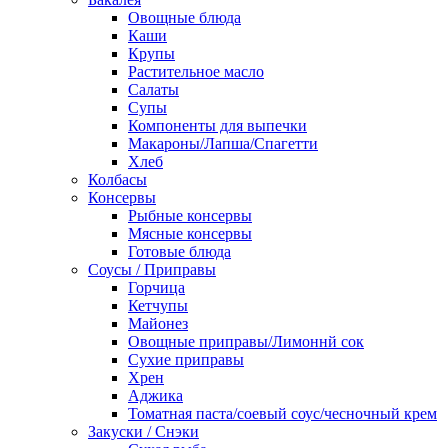
Овощные блюда
Каши
Крупы
Растительное масло
Салаты
Супы
Компоненты для выпечки
Макароны/Лапша/Спагетти
Хлеб
Колбасы
Консервы
Рыбные консервы
Мясные консервы
Готовые блюда
Соусы / Приправы
Горчица
Кетчупы
Майонез
Овощные приправы/Лимоннй сок
Сухие приправы
Хрен
Аджика
Томатная паста/соевый соус/чесночный крем
Закуски / Снэки