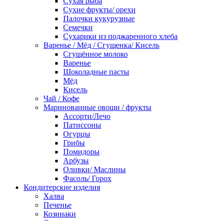
Сухая рыба
Сухие фрукты/ орехи
Палочки кукурузные
Семечки
Сухарики из поджаренного хлеба
Варенье / Мёд / Сгущенка/ Кисель
Сгущённое молоко
Варенье
Шоколадные пасты
Мёд
Кисель
Чай / Кофе
Маринованные овощи / фрукты
Ассорти/Лечо
Патиссоны
Огурцы
Грибы
Помидоры
Арбузы
Оливки/ Маслины
Фасоль/ Горох
Кондитерские изделия
Халва
Печенье
Козинаки