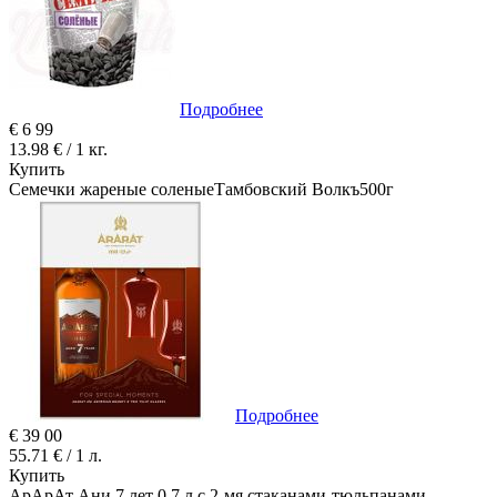
Подробнее
€
6
99
13.98 € / 1 кг.
Купить
Семечки жареные соленыеТамбовский Волкъ500г
Подробнее
€
39
00
55.71 € / 1 л.
Купить
АрАрАт Ани 7 лет 0,7 л с 2-мя стаканами-тюльпанами