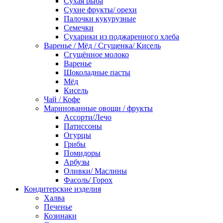
Сухая рыба
Сухие фрукты/ орехи
Палочки кукурузные
Семечки
Сухарики из поджаренного хлеба
Варенье / Мёд / Сгущенка/ Кисель
Сгущённое молоко
Варенье
Шоколадные пасты
Мёд
Кисель
Чай / Кофе
Маринованные овощи / фрукты
Ассорти/Лечо
Патиссоны
Огурцы
Грибы
Помидоры
Арбузы
Оливки/ Маслины
Фасоль/ Горох
Кондитерские изделия
Халва
Печенье
Козинаки