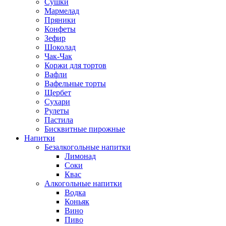
Сушки
Мармелад
Пряники
Конфеты
Зефир
Шоколад
Чак-Чак
Коржи для тортов
Вафли
Вафельные торты
Щербет
Сухари
Рулеты
Пастила
Бисквитные пирожные
Напитки
Безалкогольные напитки
Лимонад
Соки
Квас
Алкогольные напитки
Водка
Коньяк
Вино
Пиво