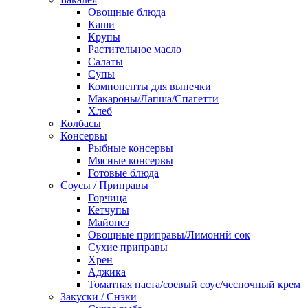
Овощные блюда
Каши
Крупы
Растительное масло
Салаты
Супы
Компоненты для выпечки
Макароны/Лапша/Спагетти
Хлеб
Колбасы
Консервы
Рыбные консервы
Мясные консервы
Готовые блюда
Соусы / Приправы
Горчица
Кетчупы
Майонез
Овощные приправы/Лимоннй сок
Сухие приправы
Хрен
Аджика
Томатная паста/соевый соус/чесночный крем
Закуски / Снэки