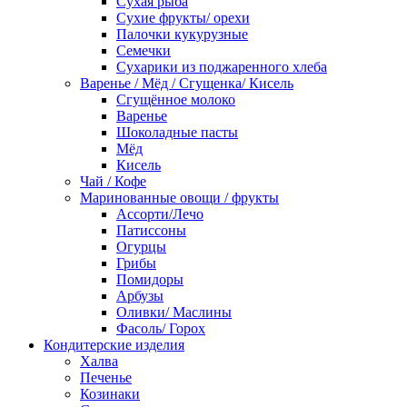
Сухая рыба
Сухие фрукты/ орехи
Палочки кукурузные
Семечки
Сухарики из поджаренного хлеба
Варенье / Мёд / Сгущенка/ Кисель
Сгущённое молоко
Варенье
Шоколадные пасты
Мёд
Кисель
Чай / Кофе
Маринованные овощи / фрукты
Ассорти/Лечо
Патиссоны
Огурцы
Грибы
Помидоры
Арбузы
Оливки/ Маслины
Фасоль/ Горох
Кондитерские изделия
Халва
Печенье
Козинаки