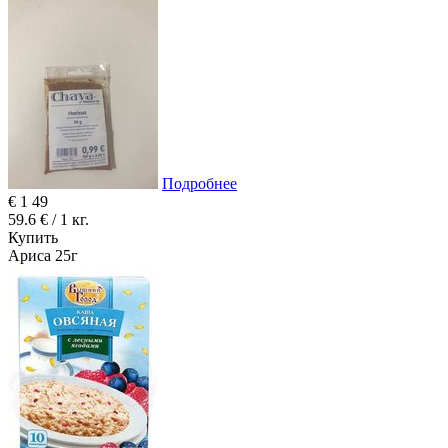
Подробнее
€
1
49
59.6 € / 1 кг.
Купить
Ариса 25г