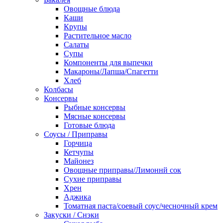
Овощные блюда
Каши
Крупы
Растительное масло
Салаты
Супы
Компоненты для выпечки
Макароны/Лапша/Спагетти
Хлеб
Колбасы
Консервы
Рыбные консервы
Мясные консервы
Готовые блюда
Соусы / Приправы
Горчица
Кетчупы
Майонез
Овощные приправы/Лимоннй сок
Сухие приправы
Хрен
Аджика
Томатная паста/соевый соус/чесночный крем
Закуски / Снэки