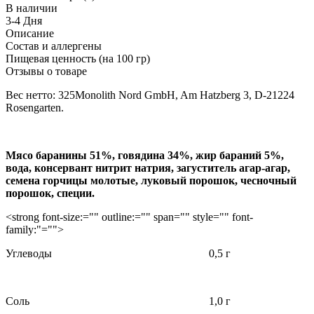
В наличии
3-4 Дня
Описание
Состав и аллергены
Пищевая ценность (на 100 гр)
Отзывы о товаре
Вес нетто: 325
Monolith Nord GmbH, Am Hatzberg 3, D-21224
Rosengarten.
Мясо баранины 51%, говядина 34%, жир бараний 5%,
вода, консервант нитрит натрия, загуститель агар-агар,
семена горчицы молотые, луковый порошок, чесночный
порошок, специи.
<strong font-size:="" outline:="" span="" style="" font-
family:"="">
Углеводы 0,5 г
Соль 1,0 г