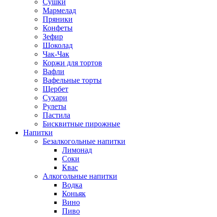
Сушки
Мармелад
Пряники
Конфеты
Зефир
Шоколад
Чак-Чак
Коржи для тортов
Вафли
Вафельные торты
Щербет
Сухари
Рулеты
Пастила
Бисквитные пирожные
Напитки
Безалкогольные напитки
Лимонад
Соки
Квас
Алкогольные напитки
Водка
Коньяк
Вино
Пиво