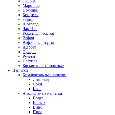
Сушки
Мармелад
Пряники
Конфеты
Зефир
Шоколад
Чак-Чак
Коржи для тортов
Вафли
Вафельные торты
Щербет
Сухари
Рулеты
Пастила
Бисквитные пирожные
Напитки
Безалкогольные напитки
Лимонад
Соки
Квас
Алкогольные напитки
Водка
Коньяк
Вино
Пиво