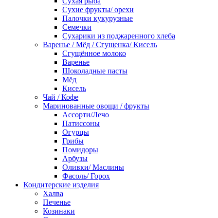
Сухая рыба
Сухие фрукты/ орехи
Палочки кукурузные
Семечки
Сухарики из поджаренного хлеба
Варенье / Мёд / Сгущенка/ Кисель
Сгущённое молоко
Варенье
Шоколадные пасты
Мёд
Кисель
Чай / Кофе
Маринованные овощи / фрукты
Ассорти/Лечо
Патиссоны
Огурцы
Грибы
Помидоры
Арбузы
Оливки/ Маслины
Фасоль/ Горох
Кондитерские изделия
Халва
Печенье
Козинаки