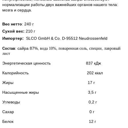
нормализации работы двух важнейших органов нашего тела:
мозга и сердца.
Вес нетто
: 240 г
Сухой вес:
210 г
Импортер:
SLCO GmbH & Co. D-95512 Neudrossenfeld
: сайра 87%,
Состав
в
ода 10%, поваренная соль, специи, лавровый
лист
Энергетическая ценность 837 кДж
Калорийность 202 ккал
Жиры 17 г
Насыщенные жиры 3,5 г
Углеводы 0,2 г
Сахар 0 г
Белок 12 г