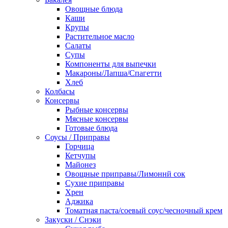
Овощные блюда
Каши
Крупы
Растительное масло
Салаты
Супы
Компоненты для выпечки
Макароны/Лапша/Спагетти
Хлеб
Колбасы
Консервы
Рыбные консервы
Мясные консервы
Готовые блюда
Соусы / Приправы
Горчица
Кетчупы
Майонез
Овощные приправы/Лимоннй сок
Сухие приправы
Хрен
Аджика
Томатная паста/соевый соус/чесночный крем
Закуски / Снэки