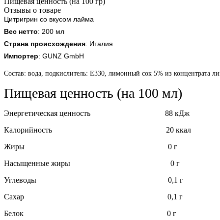
Пищевая ценность (на 100 гр)
Отзывы о товаре
Цитригрин со вкусом лайма
Вес нетто
: 200 мл
Страна происхождения
: Италия
Импортер
: GUNZ GmbH
Состав: вода, подкислитель: Е330, лимонный сок 5% из концентрата ли
Пищевая ценность (на 100 мл)
Энергетическая ценность 88 кДж
Калорийность 20 ккал
Жиры 0 г
Насыщенные жиры 0 г
Углеводы 0,1 г
Сахар 0,1 г
Белок 0 г