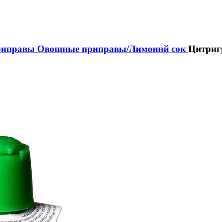
риправы
Овощные приправы/Лимоннй сок
Цитриг