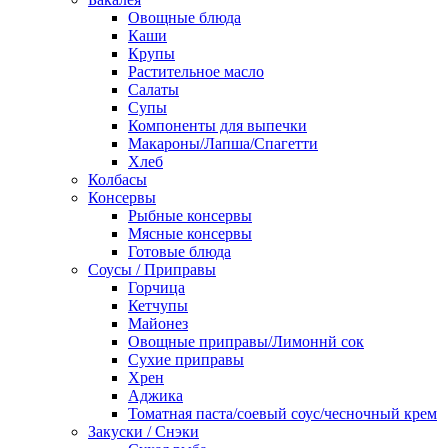
Овощные блюда
Каши
Крупы
Растительное масло
Салаты
Супы
Компоненты для выпечки
Макароны/Лапша/Спагетти
Хлеб
Колбасы
Консервы
Рыбные консервы
Мясные консервы
Готовые блюда
Соусы / Приправы
Горчица
Кетчупы
Майонез
Овощные приправы/Лимоннй сок
Сухие приправы
Хрен
Аджика
Томатная паста/соевый соус/чесночный крем
Закуски / Снэки