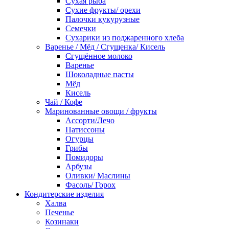
Сухая рыба
Сухие фрукты/ орехи
Палочки кукурузные
Семечки
Сухарики из поджаренного хлеба
Варенье / Мёд / Сгущенка/ Кисель
Сгущённое молоко
Варенье
Шоколадные пасты
Мёд
Кисель
Чай / Кофе
Маринованные овощи / фрукты
Ассорти/Лечо
Патиссоны
Огурцы
Грибы
Помидоры
Арбузы
Оливки/ Маслины
Фасоль/ Горох
Кондитерские изделия
Халва
Печенье
Козинаки