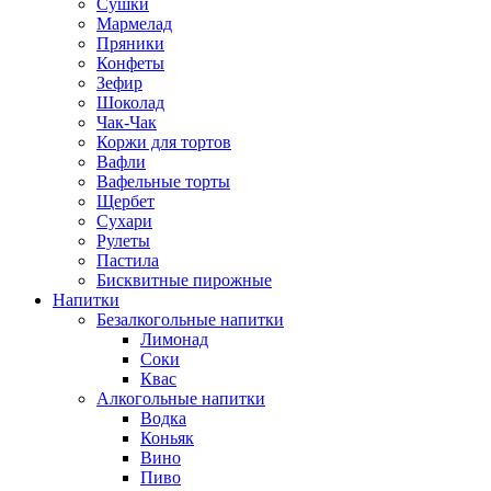
Сушки
Мармелад
Пряники
Конфеты
Зефир
Шоколад
Чак-Чак
Коржи для тортов
Вафли
Вафельные торты
Щербет
Сухари
Рулеты
Пастила
Бисквитные пирожные
Напитки
Безалкогольные напитки
Лимонад
Соки
Квас
Алкогольные напитки
Водка
Коньяк
Вино
Пиво