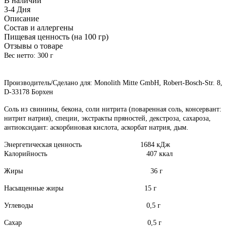
В наличии
3-4 Дня
Описание
Состав и аллергены
Пищевая ценность (на 100 гр)
Отзывы о товаре
Вес нетто: 300 г
Производитель/Сделано для: Monolith Mitte GmbH, Robert-Bosch-Str. 8,
D-33178 Борхен
Соль из свинины, бекона, соли нитрита (поваренная соль, консервант:
нитрит натрия), специи, экстракты пряностей, декстроза, сахароза,
антиоксидант: аскорбиновая кислота, аскорбат натрия, дым.
Энергетическая ценность 1684 кДж
Калорийность 407 ккал
Жиры 36 г
Насыщенные жиры 15 г
Углеводы 0,5 г
Сахар 0,5 г