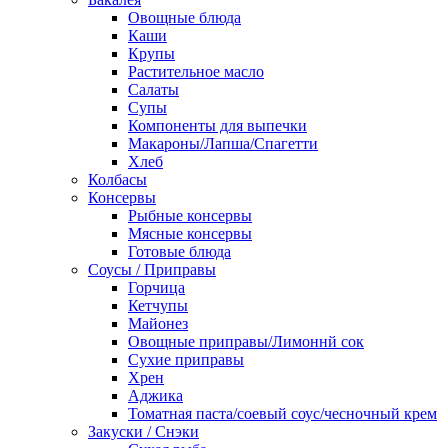
Овощные блюда
Каши
Крупы
Растительное масло
Салаты
Супы
Компоненты для выпечки
Макароны/Лапша/Спагетти
Хлеб
Колбасы
Консервы
Рыбные консервы
Мясные консервы
Готовые блюда
Соусы / Приправы
Горчица
Кетчупы
Майонез
Овощные приправы/Лимоннй сок
Сухие приправы
Хрен
Аджика
Томатная паста/соевый соус/чесночный крем
Закуски / Снэки