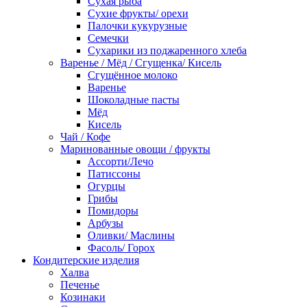
Сухая рыба
Сухие фрукты/ орехи
Палочки кукурузные
Семечки
Сухарики из поджаренного хлеба
Варенье / Мёд / Сгущенка/ Кисель
Сгущённое молоко
Варенье
Шоколадные пасты
Мёд
Кисель
Чай / Кофе
Маринованные овощи / фрукты
Ассорти/Лечо
Патиссоны
Огурцы
Грибы
Помидоры
Арбузы
Оливки/ Маслины
Фасоль/ Горох
Кондитерские изделия
Халва
Печенье
Козинаки