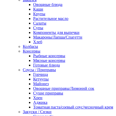
Овощные блюда
Каши
Крупы
Растительное масло
Салаты
Супы
Компоненты для выпечки
Макароны/Лапша/Спагетти
Хлеб
Колбасы
Консервы
Рыбные консервы
Мясные консервы
Готовые блюда
Соусы / Приправы
Горчица
Кетчупы
Майонез
Овощные приправы/Лимоннй сок
Сухие приправы
Хрен
Аджика
Томатная паста/соевый соус/чесночный крем
Закуски / Снэки