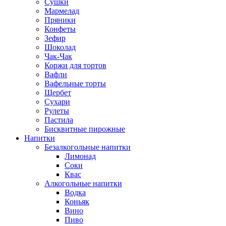
Сушки
Мармелад
Пряники
Конфеты
Зефир
Шоколад
Чак-Чак
Коржи для тортов
Вафли
Вафельные торты
Щербет
Сухари
Рулеты
Пастила
Бисквитные пирожные
Напитки
Безалкогольные напитки
Лимонад
Соки
Квас
Алкогольные напитки
Водка
Коньяк
Вино
Пиво