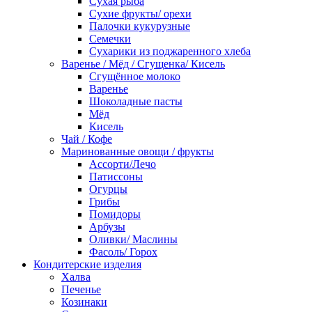
Сухая рыба
Сухие фрукты/ орехи
Палочки кукурузные
Семечки
Сухарики из поджаренного хлеба
Варенье / Мёд / Сгущенка/ Кисель
Сгущённое молоко
Варенье
Шоколадные пасты
Мёд
Кисель
Чай / Кофе
Маринованные овощи / фрукты
Ассорти/Лечо
Патиссоны
Огурцы
Грибы
Помидоры
Арбузы
Оливки/ Маслины
Фасоль/ Горох
Кондитерские изделия
Халва
Печенье
Козинаки