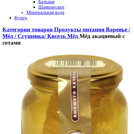
Бальзам
Шампанское
Минеральная вода
Кулич
Категории товаров
Продукты питания
Варенье /
Мёд / Сгущенка/ Кисель
Мёд
Мёд акациевый с
сотами