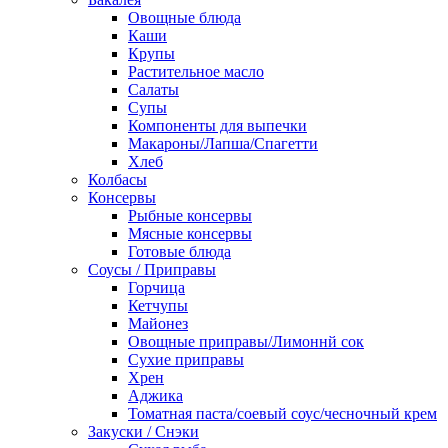
Овощные блюда
Каши
Крупы
Растительное масло
Салаты
Супы
Компоненты для выпечки
Макароны/Лапша/Спагетти
Хлеб
Колбасы
Консервы
Рыбные консервы
Мясные консервы
Готовые блюда
Соусы / Приправы
Горчица
Кетчупы
Майонез
Овощные приправы/Лимоннй сок
Сухие приправы
Хрен
Аджика
Томатная паста/соевый соус/чесночный крем
Закуски / Снэки