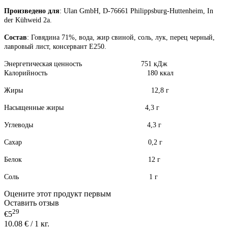
Произведено для
: Ulan GmbH, D-76661 Philippsburg-Huttenheim, In
der Kühweid 2a.
Состав
: Говядина 71%, вода, жир свиной, соль, лук, перец черный,
лавровый лист, консервант Е250.
Энергетическая ценность 751 кДж
Калорийность 180 ккал
Жиры 12,8 г
Насыщенные жиры 4,3 г
Углеводы 4,3 г
Сахар 0,2 г
Белок 12 г
Соль 1 г
Оцените этот продукт первым
Оставить отзыв
29
€5
10.08 € / 1 кг.