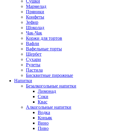
Сушки
Мармелад
Пряники
Конфеты
Зефир
Шоколад
Чак-Чак
Коржи для тортов
Вафли
Вафельные торты
Щербет
Сухари
Рулеты
Пастила
Бисквитные пирожные
Напитки
Безалкогольные напитки
Лимонад
Соки
Квас
Алкогольные напитки
Водка
Коньяк
Вино
Пиво