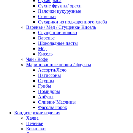
Сухая рыба
Сухие фрукты/ орехи
Палочки кукурузные
Семечки
Сухарики из поджаренного хлеба
Варенье / Мёд / Сгущенка/ Кисель
Сгущённое молоко
Варенье
Шоколадные пасты
Мёд
Кисель
Чай / Кофе
Маринованные овощи / фрукты
Ассорти/Лечо
Патиссоны
Огурцы
Грибы
Помидоры
Арбузы
Оливки/ Маслины
Фасоль/ Горох
Кондитерские изделия
Халва
Печенье
Козинаки