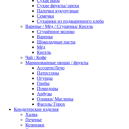
Сухая рыба
Сухие фрукты/ орехи
Палочки кукурузные
Семечки
Сухарики из поджаренного хлеба
Варенье / Мёд / Сгущенка/ Кисель
Сгущённое молоко
Варенье
Шоколадные пасты
Мёд
Кисель
Чай / Кофе
Маринованные овощи / фрукты
Ассорти/Лечо
Патиссоны
Огурцы
Грибы
Помидоры
Арбузы
Оливки/ Маслины
Фасоль/ Горох
Кондитерские изделия
Халва
Печенье
Козинаки