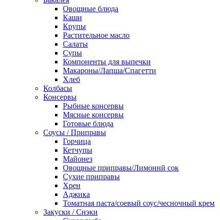
Овощные блюда
Каши
Крупы
Растительное масло
Салаты
Супы
Компоненты для выпечки
Макароны/Лапша/Спагетти
Хлеб
Колбасы
Консервы
Рыбные консервы
Мясные консервы
Готовые блюда
Соусы / Приправы
Горчица
Кетчупы
Майонез
Овощные приправы/Лимоннй сок
Сухие приправы
Хрен
Аджика
Томатная паста/соевый соус/чесночный крем
Закуски / Снэки