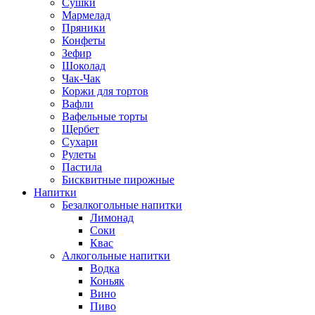
Сушки
Мармелад
Пряники
Конфеты
Зефир
Шоколад
Чак-Чак
Коржи для тортов
Вафли
Вафельные торты
Щербет
Сухари
Рулеты
Пастила
Бисквитные пирожные
Напитки
Безалкогольные напитки
Лимонад
Соки
Квас
Алкогольные напитки
Водка
Коньяк
Вино
Пиво