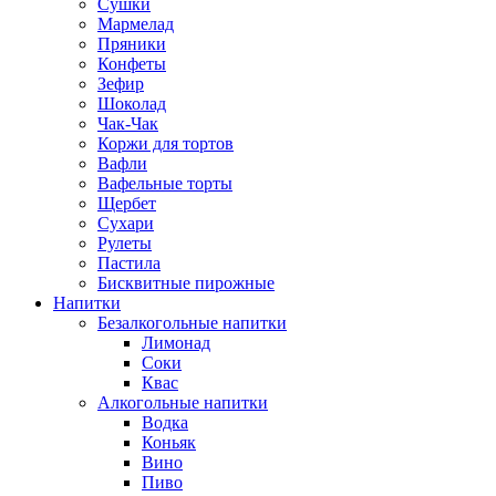
Сушки
Мармелад
Пряники
Конфеты
Зефир
Шоколад
Чак-Чак
Коржи для тортов
Вафли
Вафельные торты
Щербет
Сухари
Рулеты
Пастила
Бисквитные пирожные
Напитки
Безалкогольные напитки
Лимонад
Соки
Квас
Алкогольные напитки
Водка
Коньяк
Вино
Пиво