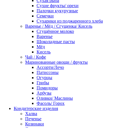
Сухая рыба
Сухие фрукты/ орехи
Палочки кукурузные
Семечки
Сухарики из поджаренного хлеба
Варенье / Мёд / Сгущенка/ Кисель
Сгущённое молоко
Варенье
Шоколадные пасты
Мёд
Кисель
Чай / Кофе
Маринованные овощи / фрукты
Ассорти/Лечо
Патиссоны
Огурцы
Грибы
Помидоры
Арбузы
Оливки/ Маслины
Фасоль/ Горох
Кондитерские изделия
Халва
Печенье
Козинаки