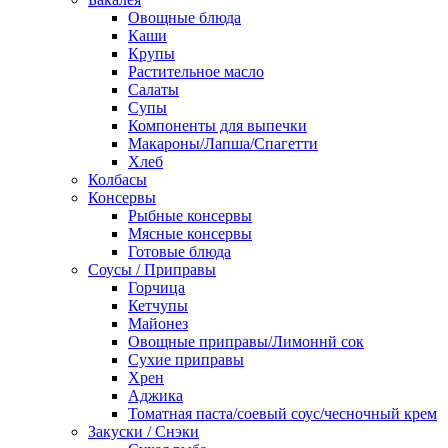
Овощные блюда
Каши
Крупы
Растительное масло
Салаты
Супы
Компоненты для выпечки
Макароны/Лапша/Спагетти
Хлеб
Колбасы
Консервы
Рыбные консервы
Мясные консервы
Готовые блюда
Соусы / Приправы
Горчица
Кетчупы
Майонез
Овощные приправы/Лимоннй сок
Сухие приправы
Хрен
Аджика
Томатная паста/соевый соус/чесночный крем
Закуски / Снэки