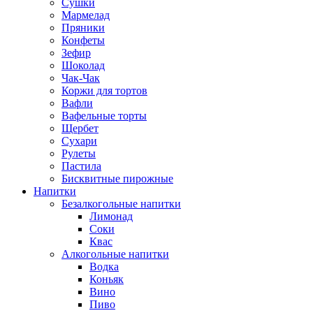
Сушки
Мармелад
Пряники
Конфеты
Зефир
Шоколад
Чак-Чак
Коржи для тортов
Вафли
Вафельные торты
Щербет
Сухари
Рулеты
Пастила
Бисквитные пирожные
Напитки
Безалкогольные напитки
Лимонад
Соки
Квас
Алкогольные напитки
Водка
Коньяк
Вино
Пиво