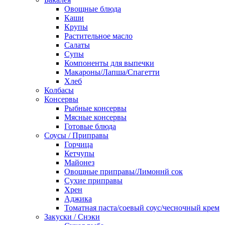
Овощные блюда
Каши
Крупы
Растительное масло
Салаты
Супы
Компоненты для выпечки
Макароны/Лапша/Спагетти
Хлеб
Колбасы
Консервы
Рыбные консервы
Мясные консервы
Готовые блюда
Соусы / Приправы
Горчица
Кетчупы
Майонез
Овощные приправы/Лимоннй сок
Сухие приправы
Хрен
Аджика
Томатная паста/соевый соус/чесночный крем
Закуски / Снэки