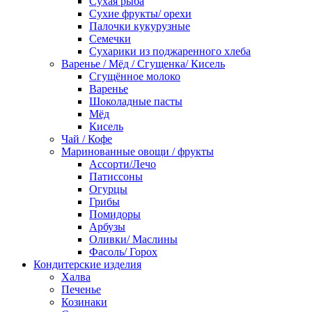
Сухая рыба
Сухие фрукты/ орехи
Палочки кукурузные
Семечки
Сухарики из поджаренного хлеба
Варенье / Мёд / Сгущенка/ Кисель
Сгущённое молоко
Варенье
Шоколадные пасты
Мёд
Кисель
Чай / Кофе
Маринованные овощи / фрукты
Ассорти/Лечо
Патиссоны
Огурцы
Грибы
Помидоры
Арбузы
Оливки/ Маслины
Фасоль/ Горох
Кондитерские изделия
Халва
Печенье
Козинаки