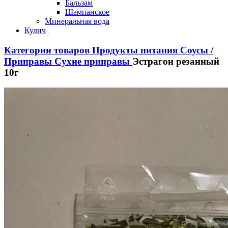
Бальзам
Шампанское
Минеральная вода
Кулич
Категории товаров
Продукты питания
Соусы /
Приправы
Сухие приправы
Эстрагон резанный
10г